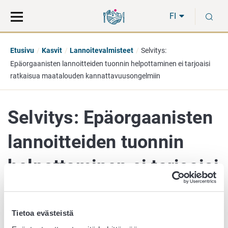
Siirry
Siirry
H
suoraan
koko
FI
sisältöön
sivuston
hakuun
Etusivu
Kasvit
Lannoitevalmisteet
Selvitys:
Epäorgaanisten lannoitteiden tuonnin helpottaminen ei tarjoaisi
ratkaisua maatalouden kannattavuusongelmiin
Selvitys: Epäorgaanisten
lannoitteiden tuonnin
helpottaminen ei tarjoaisi
ratkaisua maatalouden
kannattavuusongelmiin
Tietoa evästeistä