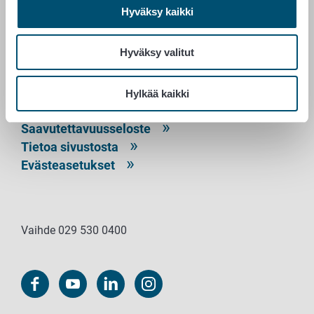
Hyväksy kaikki
PL 100
00027 RUOKAVIRASTO
Hyväksy valitut
Yhteystiedot
Palaute
Hylkää kaikki
Tietosuojailmoitus
Saavutettavuusseloste
Tietoa sivustosta
Evästeasetukset
Vaihde 029 530 0400