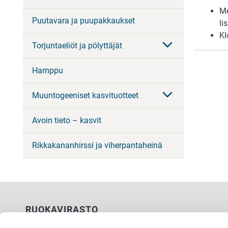
Me
Puutavara ja puupakkaukset
li
Kl
Torjuntaeliöt ja pölyttäjät
Hamppu
Muuntogeeniset kasvituotteet
Avoin tieto – kasvit
Rikkakananhirssi ja viherpantaheinä
RUOKAVIRASTO