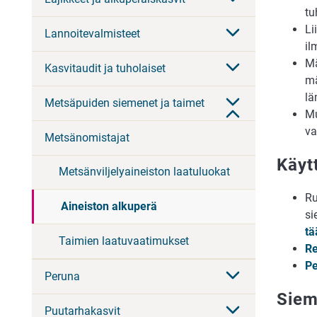
tu
Li
Lannoitevalmisteet
il
Mä
Kasvitaudit ja tuholaiset
mä
l
Metsäpuiden siemenet ja taimet
Mu
va
Metsänomistajat
Käyt
Metsänviljelyaineiston laatuluokat
Ru
Aineiston alkuperä
si
tä
Taimien laatuvaatimukset
Re
Pe
Peruna
Siem
Puutarhakasvit