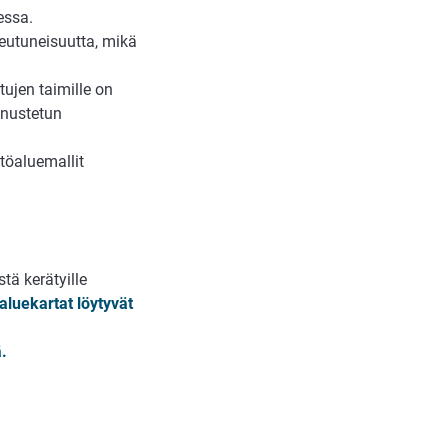
essa.
peutuneisuutta, mikä
tujen taimille on
nnustetun
töaluemallit
tä kerätyille
aluekartat löytyvät
ä.