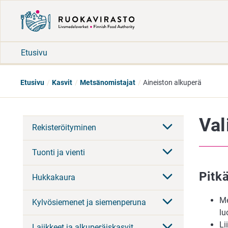
Etusivu
Etusivu
Kasvit
Metsänomistajat
Aineiston alkuperä
Val
Rekisteröityminen
Tuonti ja vienti
Pitkä
Hukkakaura
Me
Kylvösiemenet ja siemenperuna
lu
Li
Lajikkeet ja alkuperäiskasvit