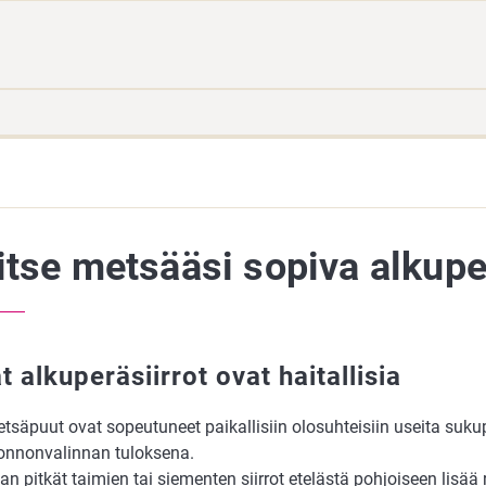
Siirry
Siirry
suoraan
koko
sisältöön
sivuston
hakuun
itse metsääsi sopiva alkupe
t alkuperäsiirrot ovat haitallisia
tsäpuut ovat sopeutuneet paikallisiin olosuhteisiin useita suku
onnonvalinnan tuloksena.
ian pitkät taimien tai siementen siirrot etelästä pohjoiseen lisää ri