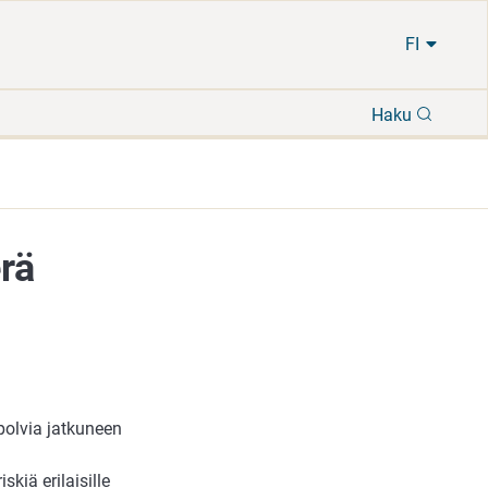
FI
Hae
Haku
rä
polvia jatkuneen
skiä erilaisille