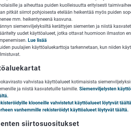
holaisille ja aiheuttaa puiden kuolleisuutta erityisesti taimivaihe
ian pitkät siirrot pohjoisesta etelään heikentää myös puiden so
menee mm. heikentyneenä kasvuna.
nnyn siemenviljelyksiltä kerättyjen siementen ja niistä kasvatet
äritelty uudet käyttöalueet, jotka ottavat huomioon ilmaston e
ämpenemisen.
Lue lisää
iden puulajien käyttöaluekarttoja tarkennetaan, kun niiden käyt
lmistuvat.
töaluekartat
okavirasto vahvistaa käyttöalueet kotimaisista siemenviljelyksis
emenille ja niistä kasvatetuille taimille.
Siemenviljelysten käyttö
ältä.
kisteröidyille klooneille vahvistetut käyttöalueet löytyvät täält
rheen vanhemmille rekisteröidyt käyttöalueet löytyvät täältä.
enten siirtosuositukset