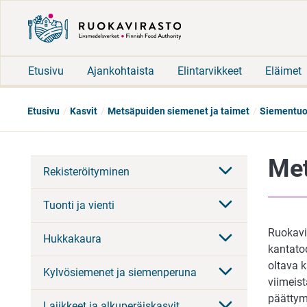
Etusivu
Ajankohtaista
Elintarvikkeet
Eläimet
Etusivu
Kasvit
Metsäpuiden siemenet ja taimet
Siementuo
Met
Rekisteröityminen
Tuonti ja vienti
Ruokavi
Hukkakaura
kantatod
oltava 
Kylvösiemenet ja siemenperuna
viimeis
päättymi
Lajikkeet ja alkuperäiskasvit