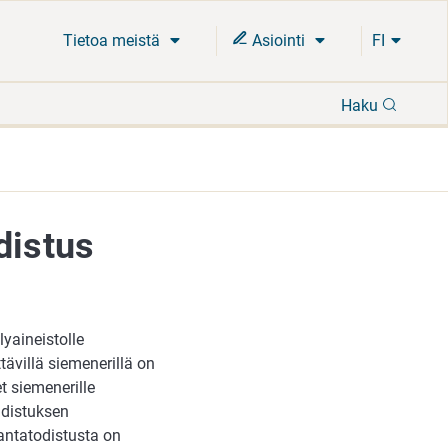
Tietoa meistä
Asiointi
FI
Hae
Haku
distus
yaineistolle
tävillä siemenerillä on
t siemenerille
hdistuksen
kantatodistusta on