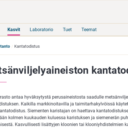
Siirry
Siirry
suoraan
koko
sisältöön
sivuston
hakuun
Kasvit
Laboratorio
Tuet
Teemat
tanto
Kantatodistus
sänviljelyaineiston kantato
rasto antaa hyväksytystä perusaineistosta saadulle metsänviljel
istuksen. Kaikilla markkinoitavilla ja taimitarhakylvöissä käytet
kantatodistus. Siementen karistajan on haettava kantatodistukse
tään kolmen kuukauden kuluessa karistuksen ja siemenerän pu
sestä. Kasvullisesti lisättyjen kloonien tai klooniyhdistelmien 