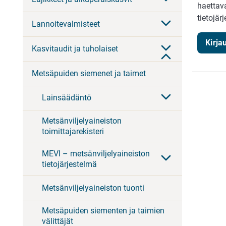
haettav
tietojär
Lannoitevalmisteet
Kirja
Kasvitaudit ja tuholaiset
Metsäpuiden siemenet ja taimet
Lainsäädäntö
Metsänviljelyaineiston
toimittajarekisteri
MEVI – metsänviljelyaineiston
tietojärjestelmä
Metsänviljelyaineiston tuonti
Metsäpuiden siementen ja taimien
välittäjät