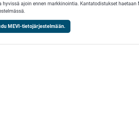
a hyvissä ajoin ennen markkinointia. Kantatodistukset haetaan 
jestelmässä.
udu MEVI-tietojärjestelmään.