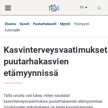
Siirry
Siirry
H
suoraan
koko
FI
sisältöön
sivuston
hakuun
Etusivu
Kasvit
Puutarhakasvit
Myynti
Etämyynti
kuluttajille
Kasvinterveysvaatimukset
puutarhakasvien
etämyynnissä
Tältä sivulta voit lukea, miten noudatat
kasvinterveysvaatimuksia puutarhakasvien etämyynnissä.
Vaatimusten tarkoituksena on estää kasvintuhoojien