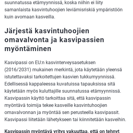
suunnatussa etämyynnissä, koska niihin ei liity
samanlaista kasvintuhoojien leviämisriskiä ympäristöön
kuin avomaan kasveilla.
Järjestä kasvintuhoojien
omavalvonta ja kasvipassien
myöntäminen
Kasvipassi on EU:n kasvinterveysasetuksen
(2016/2031) mukainen merkintä, jota käytetään yleensä
istutettavaksi tarkoitettujen kasvien tukkumyynnissä.
Edellisessä kappaleessa kuvatuissa tapauksissa sitä
käytetään myös kuluttajille suunnatussa etämyynnissä.
Kasvipassin käyttö tarkoittaa sitä, että kasvipassin
myöntävä toimija tekee kasveille kasvintuhoojien
omavalvonnan ja myöntää sen perusteella kasvipassit.
Kasvipassi liitetään lähetykseen tai kiinnitetään kasveihin.
Kasvipassin myöntävä yritys vakuuttaa, että on tehnyt