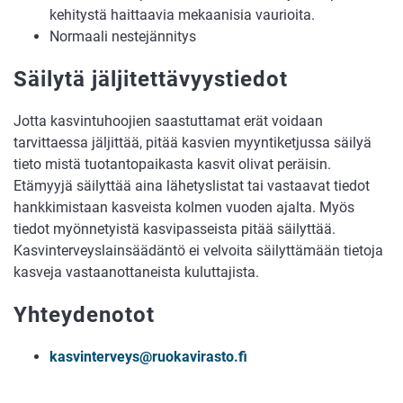
kehitystä haittaavia mekaanisia vaurioita.
Normaali nestejännitys
Säilytä jäljitettävyystiedot
Jotta kasvintuhoojien saastuttamat erät voidaan
tarvittaessa jäljittää, pitää kasvien myyntiketjussa säilyä
tieto mistä tuotantopaikasta kasvit olivat peräisin.
Etämyyjä säilyttää aina lähetyslistat tai vastaavat tiedot
hankkimistaan kasveista kolmen vuoden ajalta. Myös
tiedot myönnetyistä kasvipasseista pitää säilyttää.
Kasvinterveyslainsäädäntö ei velvoita säilyttämään tietoja
kasveja vastaanottaneista kuluttajista.
Yhteydenotot
kasvinterveys@ruokavirasto.fi