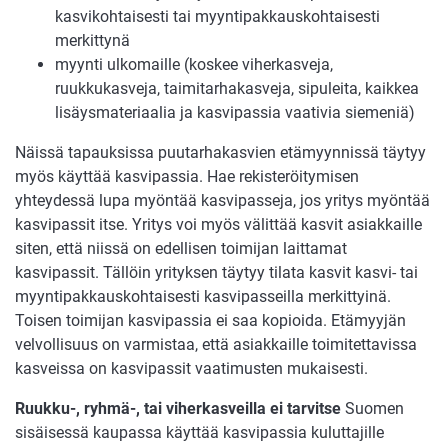
kasvikohtaisesti tai myyntipakkauskohtaisesti
merkittynä
myynti ulkomaille (koskee viherkasveja,
ruukkukasveja, taimitarhakasveja, sipuleita, kaikkea
lisäysmateriaalia ja kasvipassia vaativia siemeniä)
Näissä tapauksissa puutarhakasvien etämyynnissä täytyy
myös käyttää kasvipassia. Hae rekisteröitymisen
yhteydessä lupa myöntää kasvipasseja, jos yritys myöntää
kasvipassit itse. Yritys voi myös välittää kasvit asiakkaille
siten, että niissä on edellisen toimijan laittamat
kasvipassit. Tällöin yrityksen täytyy tilata kasvit kasvi- tai
myyntipakkauskohtaisesti kasvipasseilla merkittyinä.
Toisen toimijan kasvipassia ei saa kopioida. Etämyyjän
velvollisuus on varmistaa, että asiakkaille toimitettavissa
kasveissa on kasvipassit vaatimusten mukaisesti.
Ruukku-, ryhmä-, tai viherkasveilla ei tarvitse
Suomen
sisäisessä kaupassa käyttää kasvipassia kuluttajille