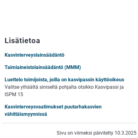
Lisätietoa
Kasvinterveyslainsäädäntö
Taimiaineistolainsäädäntö (MMM)
Luettelo toimijoista, joilla on kasvipassin käyttöoikeus
Valitse ylhäältä siniseltä pohjalta otsikko Kasvipassi ja
ISPM 15
Kasvinterveysvaatimukset puutarhakasvien
vähittäismyynnissä
Sivu on viimeksi päivitetty 10.3.2025