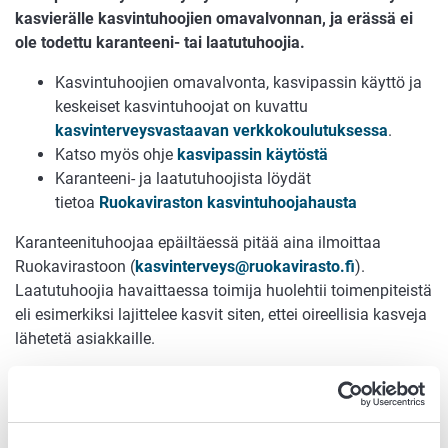
kasvierälle kasvintuhoojien omavalvonnan, ja erässä ei
ole todettu karanteeni- tai laatutuhoojia.
Kasvintuhoojien omavalvonta, kasvipassin käyttö ja
keskeiset kasvintuhoojat on kuvattu
kasvinterveysvastaavan verkkokoulutuksessa
.
Katso myös ohje
kasvipassin käytöstä
Karanteeni- ja laatutuhoojista löydät
tietoa
Ruokaviraston kasvintuhoojahausta
Karanteenituhoojaa epäiltäessä pitää aina ilmoittaa
Ruokavirastoon (
kasvinterveys@ruokavirasto.fi
).
Laatutuhoojia havaittaessa toimija huolehtii toimenpiteistä
eli esimerkiksi lajittelee kasvit siten, ettei oireellisia kasveja
lähetetä asiakkaille.
Jos yritys ei itse myönnä kasvipasseja, ei virallista
omavalvontaa kirjanpitoineen tarvitse tehdä. Etämyyjä on
kuitenkin vastuussa kasvien tarkkailusta siten, että