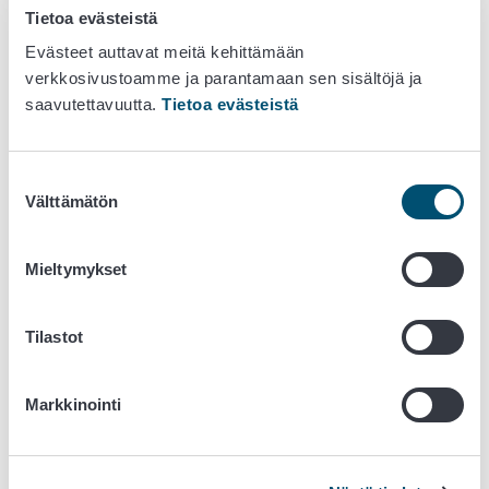
asiakkaille ei lähetetä kasveja, joissa on karanteeni- tai
Tietoa evästeistä
laatutuhoojien oireita.
Evästeet auttavat meitä kehittämään
Kasvipassi kertoo ostajalle
verkkosivustoamme ja parantamaan sen sisältöjä ja
saavutettavuutta.
Tietoa evästeistä
perustiedot kasvierästä
A. Kasvilajin tieteellinen nimi (sukunimi + lajinimi)
Suostumuksen
B. Kasvipassin myöntäjän rekisteritunnus (FI +
Välttämätön
valinta
rekisterinumero)
C. Jäljitettävyyskoodi tietyillä kasvilajeilla
D. Alkuperämaat
Mieltymykset
Tilastot
Markkinointi
Esimerkki kasvipassista