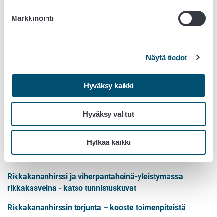
Markkinointi
Näytä tiedot
Hyväksy kaikki
Hyväksy valitut
Kuva
: rikkakananhirssi ja viherpantaheinä
Hylkää kaikki
Lue lisää ruokavirasto.fi-sivustolta:
Rikkakananhirssi ja viherpantaheinä-yleistymassa
rikkakasveina - katso tunnistuskuvat
Rikkakananhirssin torjunta – kooste toimenpiteistä