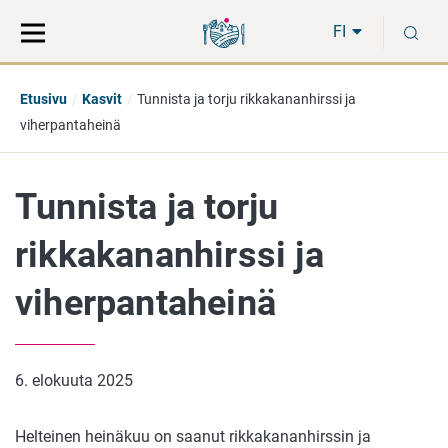
Siirry
Siirry
H
suoraan
koko
FI
sisältöön
sivuston
hakuun
Etusivu
Kasvit
Tunnista ja torju rikkakananhirssi ja
viherpantaheinä
Tunnista ja torju
rikkakananhirssi ja
viherpantaheinä
6. elokuuta 2025
Helteinen heinäkuu on saanut rikkakananhirssin ja