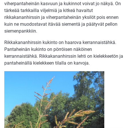
viherpantaheinän kasvuun ja kukinnot voivat jo näkyä. On
tärkeää tarkkailla viljelmiä ja kitkeä havaitut
rikkakananhirssin ja viherpantaheinän yksilöt pois ennen
kuin ne muodostavat itävää siementä ja päätyvät pellon
siemenpankkiin.
Rikkakananhirssin kukinto on haarova kerrannaistähkä.
Pantaheinän kukinto on pörröisen näköinen
kerrannaistähkä. Rikkakananhirssin lehti on kielekkeetön ja
pantaheinällä kielekkeen tilalla on karvoja.