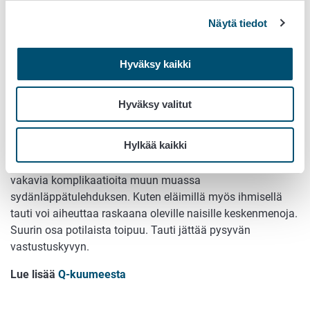
Q-kuume on zoonoosi eli se voi tarttua myös ihmiseen.
Useimmiten tauti tarttuu lähiympäristöstä, jonne
Näytä tiedot
sairastunut eläin on erittänyt bakteereita. Luomisen
yhteydessä erittyy runsaasti bakteereja, jolloin eritteet
Hyväksy kaikki
kuivuessaan leviävät ilmaan ja samalla niiden myötä myös
bakteerit (esimerkkinä vuonna 2007 ja 2008 Hollannissa
kaksi isoa epidemiaa). Ihmisestä toiseen tartuntoja on
Hyväksy valitut
tapahtunut erittäin harvoin.
Hylkää kaikki
Ihmisellä tauti muistuttaa flunssaa. Merkittävälle osalle
kehittyy keuhkokuume. Pitkittyessään tauti voi aiheuttaa
vakavia komplikaatioita muun muassa
sydänläppätulehduksen. Kuten eläimillä myös ihmisellä
tauti voi aiheuttaa raskaana oleville naisille keskenmenoja.
Suurin osa potilaista toipuu. Tauti jättää pysyvän
vastustuskyvyn.
Lue lisää
Q-kuumeesta