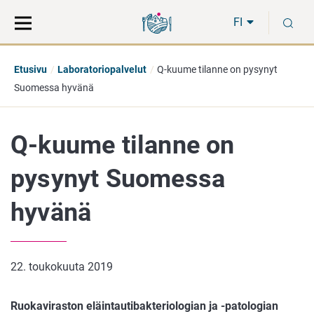
Siirry
Siirry
H
suoraan
koko
FI
sisältöön
sivuston
hakuun
Etusivu
Laboratoriopalvelut
Q-kuume tilanne on pysynyt
Suomessa hyvänä
Q-kuume tilanne on
pysynyt Suomessa
hyvänä
22. toukokuuta 2019
Ruokaviraston eläintautibakteriologian ja -patologian