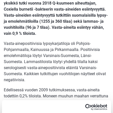
yksikkö tutki vuonna 2018 Q-kuumeen aiheuttajan,
Coxiella burnetii -bakteerin vasta-aineiden esiintyvyyttä.
Vasta-aineiden esiintyvyyttä tutkittiin suomalaisilla lypsy-
ja emolehmätiloilla (1255 ja 360 tilaa) sekä lammas- ja
vuohitiloilla (96 ja 7 tilaa). Vasta-aineita esiintyy vähän,
vain 0,9 % tiloista.
Vasta-ainepositiivisia lypsykarjatiloja oli Pohjois-
Pohjanmaalla, Kainuussa ja Pirkanmaalla. Positiivisia
emolehmätiloja löytyi Varsinais-Suomesta, Länsi-
Suomesta. Lammastiloista löytyi yhdellä tilalla kaksi
serologisesti vasta-ainepositiivista eläintä Varsinais-
Suomesta. Kaikkien tutkittujen vuohitilojen näytteet olivat
negatiivisia.
Edellisessä vuoden 2009 tutkimuksessa, vasta-aineita
todettiin 0,2% tiloista. Moneen muuhun maahan verrattuna
tilanne Suomessa on pysynyt hyvänä.