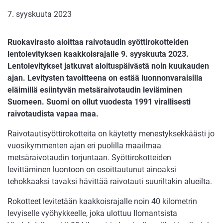
7. syyskuuta 2023
Ruokavirasto aloittaa raivotaudin syöttirokotteiden
lentolevityksen kaakkoisrajalle 9. syyskuuta 2023.
Lentolevitykset jatkuvat aloituspäivästä noin kuukauden
ajan. Levitysten tavoitteena on estää luonnonvaraisilla
eläimillä esiintyvän metsäraivotaudin leviäminen
Suomeen. Suomi on ollut vuodesta 1991 virallisesti
raivotaudista vapaa maa.
Raivotautisyöttirokotteita on käytetty menestyksekkäästi jo
vuosikymmenten ajan eri puolilla maailmaa
metsäraivotaudin torjuntaan. Syöttirokotteiden
levittäminen luontoon on osoittautunut ainoaksi
tehokkaaksi tavaksi hävittää raivotauti suuriltakin alueilta.
Rokotteet levitetään kaakkoisrajalle noin 40 kilometrin
levyiselle vyöhykkeelle, joka ulottuu Ilomantsista