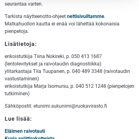
seurantaa varten.
Tarkista näytteenotto-ohjeet
nettisivuiltamme
.
Matkahuollon kautta ei enää voi lähettää kokonaisia
pienpetoja.
Lisätietoja:
erikoistutkija Tiina Nokireki, p. 050 413 1687
(lentolevitykset ja raivotaudin diagnostiikka)
ylitarkastaja Tiia Tuupanen, p. 040 489 3348 (raivotaudin
vastustaminen)
erikoistutkija Marja Isomursu, p. 040 512 1248 (pienpetojen
tutkiminen)
Sähköpostit: etunimi.sukunimi@ruokavirasto.fi
Lue lisää:
Eläimen raivotauti
Kuvia syöttirokotteista