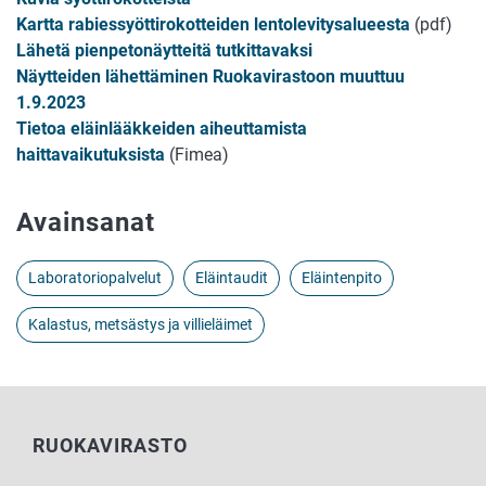
Kartta rabiessyöttirokotteiden lentolevitysalueesta
(pdf)
Lähetä pienpetonäytteitä tutkittavaksi
Näytteiden lähettäminen Ruokavirastoon muuttuu
1.9.2023
Tietoa eläinlääkkeiden aiheuttamista
haittavaikutuksista
(Fimea)
Avainsanat
Laboratoriopalvelut
Eläintaudit
Eläintenpito
Kalastus, metsästys ja villieläimet
RUOKAVIRASTO