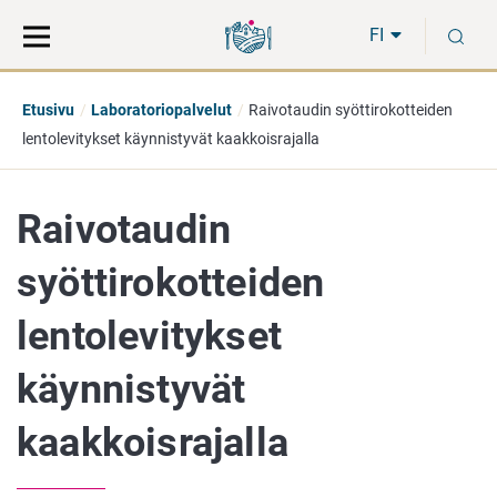
Siirry
Siirry
H
suoraan
koko
FI
sisältöön
sivuston
hakuun
Etusivu
Laboratoriopalvelut
Raivotaudin syöttirokotteiden
lentolevitykset käynnistyvät kaakkoisrajalla
Raivotaudin
syöttirokotteiden
lentolevitykset
käynnistyvät
kaakkoisrajalla