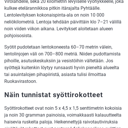
Virolahdelle, sekä 20 kilometrin levyiselle vyöhykkeelle, joka
kulkee etelärannikkoa pitkin itärajalta Pyhtäälle.
Lentolevityksen kokonaispinta-ala on noin 10 000
neliökilometriä. Lentoja tehdään päivittäin klo 7–21 välillä
noin viiden viikon aikana. Levitykset aloitetaan alueen
pohjoisosista.
Syötit pudotetaan lentokoneesta 60–70 metrin välein,
lentolinjojen väli on 700–800 metriä. Niiden pudottamista
pihoille, asutuskeskuksiin ja vesistöihin vältetään. Jos
syöttejä kuitenkin löytyy runsaasti hyvin pieneltä alueelta
tai asuintalojen pihapiiristä, asiasta tulisi ilmoittaa
Ruokavirastoon.
Näin tunnistat syöttirokotteet
Syöttirokotteet ovat noin 5 x 4,5 x 1,5 senttimetrin kokoisia
ja noin 30 gramman painoisia, voimakkaasti kalauutteelta
haisevia ruskeita paloja. Heikennettyjä raivotautiviruksia