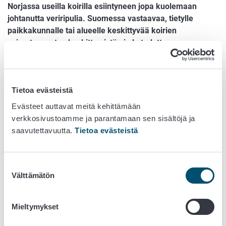
Norjassa useilla koirilla esiintyneen jopa kuolemaan
johtanutta veriripulia. Suomessa vastaavaa, tietylle
paikkakunnalle tai alueelle keskittyvää koirien
sairastapausten keskittymistä ei ole todettu.
Ruokavirasto peruu suosituksensa, jonka mukaan koiria
ei tulisi tuoda Norjasta Suomeen eikä koiria viedä
Suomesta Norjaan.
Tietoa evästeistä
Norjan viranomaisen mukaan tapausten määrä näyttää
Evästeet auttavat meitä kehittämään
viime päivinä olleen laskusuunnassa. Tähän mennessä
verkkosivustoamme ja parantamaan sen sisältöjä ja
(25.9.2019) taustakyselyiden antaman tiedon perusteella
saavutettavuutta.
Tietoa evästeistä
sairautta ei pidetä kovin tarttuvana koirasta toiseen.
Tutkimuksissa on poissuljettu useita tunnettuja
taudinaiheuttajia, ja toistaiseksi sairastapauksille ei ole
Suostumuksen
löydetty selvää yksittäistä syytä tai yhdistäviä
Välttämätön
valinta
taustatekijöitä.
Lisätietoja:
Mieltymykset
ylitarkastaja Virva Valle, matkustusmääräykset