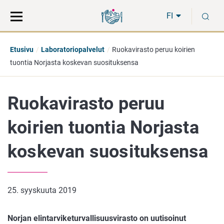
Siirry
Siirry
H
suoraan
koko
FI
sisältöön
sivuston
hakuun
Etusivu
Laboratoriopalvelut
Ruokavirasto peruu koirien
tuontia Norjasta koskevan suosituksensa
Ruokavirasto peruu
koirien tuontia Norjasta
koskevan suosituksensa
25. syyskuuta 2019
Norjan elintarviketurvallisuusvirasto on uutisoinut