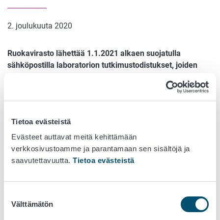
2. joulukuuta 2020
Ruokavirasto lähettää 1.1.2021 alkaen suojatulla
sähköpostilla laboratorion tutkimustodistukset, joiden
toimitustavaksi on valittu sähköposti. Syynä on
asiakkaiden tietoturvan parantaminen. Muutos ei vaikuta
kirjepostilla lähetettäviin tutkimustodistuksiin.
Saat ilmoituksen suojatun sähköpostin saapumisesta
Tietoa evästeistä
sähköpostiisi. Ilmoitus sisältää linkin varsinaiseen viestiin,
Evästeet auttavat meitä kehittämään
joka luetaan www-selaimella. Viestin lukeminen ei vaadi
verkkosivustoamme ja parantamaan sen sisältöjä ja
erillistä palveluun kirjautumista.
saavutettavuutta.
Tietoa evästeistä
Tallenna viesti liitteineen omalle laitteellesi heti, kun olet
avannut suojatun sähköpostiviestin.
Huomioithan, että
Suostumuksen
viesti on avattava 30 päivän kuluessa.
Välttämätön
valinta
Suojatun sähköpostin avaaminen on sidottu