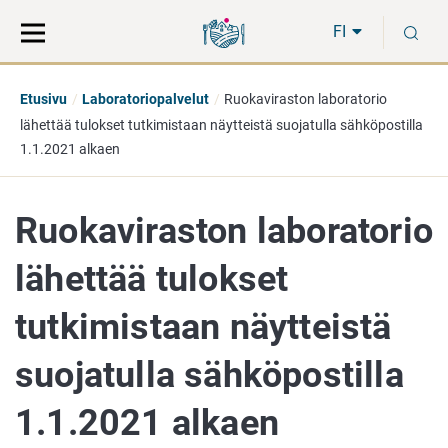
Siirry
Siirry
H
suoraan
koko
FI
sisältöön
sivuston
hakuun
Etusivu
Laboratoriopalvelut
Ruokaviraston laboratorio
lähettää tulokset tutkimistaan näytteistä suojatulla sähköpostilla
1.1.2021 alkaen
Ruokaviraston laboratorio
lähettää tulokset
tutkimistaan näytteistä
suojatulla sähköpostilla
1.1.2021 alkaen