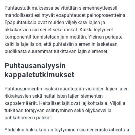
Puhtaustutkimuksessa selvitetään siemennäytteessä
mahdollisesti esiintyvät epäpuhtaudet painoprosentteina.
Epäpuhtauksia ovat muiden viljelykasvilajien ja
rikkakasvien siemenet sekä roskat. Kaikki löytyneet
komponentit tunnistetaan ja nimetään. Yleinen periaate
kaikilla lajeilla on, että puhtaisiin siemeniin lasketaan
puolikasta suuremmat tutkittavan lajin siemenet.
Puhtausanalyysin
kappaletutkimukset
Puhtausprosentin lisäksi määritetään vieraiden lajien ja eri
rikkakasvien sekä haitallisten lajien siementen
kappalemäärät. Haitalliset lajit ovat lajikohtaisia. Viljoilla
tutkitaan torajyvän esiintyminen sekä öljykasveilla
pahkahomeen pahkat.
Yhdenkin hukkakauran löytyminen siemenerästä aiheuttaa