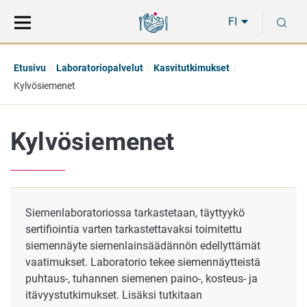
Siirry
Siirry
H
suoraan
koko
FI
sisältöön
sivuston
hakuun
Etusivu
Laboratoriopalvelut
Kasvitutkimukset
Kylvösiemenet
Kylvösiemenet
Siemenlaboratoriossa tarkastetaan, täyttyykö
sertifiointia varten tarkastettavaksi toimitettu
siemennäyte siemenlainsäädännön edellyttämät
vaatimukset. Laboratorio tekee siemennäytteistä
puhtaus-, tuhannen siemenen paino-, kosteus- ja
itävyystutkimukset. Lisäksi tutkitaan