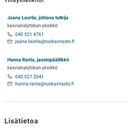
Yhteyshenkilöt
Jaana Laurila, johtava tutkija
kasvianalytiikan yksikkö
040 521 4761
jaana.laurila@ruokavirasto.fi
Hanna Ranta, jaostopäällikkö
kasvianalytiikan yksikkö
040 027 2041
hanna.ranta@ruokavirasto.fi
Lisätietoa