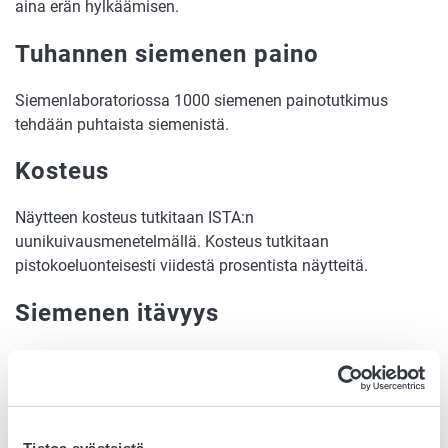
aina erän hylkäämisen.
Tuhannen siemenen paino
Siemenlaboratoriossa 1000 siemenen painotutkimus
tehdään puhtaista siemenistä.
Kosteus
Näytteen kosteus tutkitaan ISTA:n
uunikuivausmenetelmällä. Kosteus tutkitaan
pistokoeluonteisesti viidestä prosentista näytteitä.
Siemenen itävyys
Itävyystutkimuksessa selvitetään siemenerien
itämispotentiaali. Käytössä ovat kasvilajeille optimoidut
idätyslämpötilat, -ajat ja -alustat.
Itävyysprosenttiin lasketaan mukaan vain sellaiset idut,