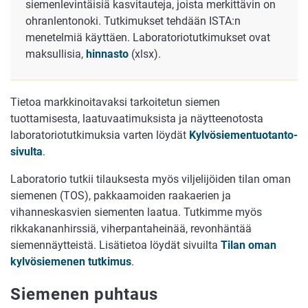
siemenlevintäisiä kasvitauteja, joista merkittävin on
ohranlentonoki. Tutkimukset tehdään ISTA:n
menetelmiä käyttäen. Laboratoriotutkimukset ovat
maksullisia,
hinnasto
(xlsx).
Tieto
a markkinoit
avaksi tarkoitetun siemen
tuottamisesta, laatuvaatimuksista ja näytteenotosta
laboratoriotutkimuksia varten löydät
Kylvösiementuotanto-
sivulta
.
Laboratorio tutkii tilauksesta myös viljelijöiden tilan oman
siemenen (TOS), pakkaamoiden raakaerien ja
vihanneskasvien siementen laatua. Tutkimme myös
rikkakananhirssiä, viherpantaheinää, revonhäntää
siemennäytteistä. Lisätietoa löydät sivuilta
Tilan oman
kylvösiemenen tutkimus
.
Siemenen puhtaus