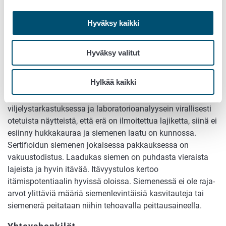
asiakkaalle.
Hyväksy kaikki
Markkinoitavien siementen
vaatimukset
Hyväksy valitut
Sertifioitu siemen on tarkastettua. Markkinoilla oleva
Hylkää kaikki
sertifioitu siemen on varma valinta. Jokaisesta
siemenerästä on varmistettu kenttäkokeissa,
viljelystarkastuksessa ja laboratorioanalyysein virallisesti
otetuista näytteistä, että erä on ilmoitettua lajiketta, siinä ei
esiinny hukkakauraa ja siemenen laatu on kunnossa.
Sertifioidun siemenen jokaisessa pakkauksessa on
vakuustodistus. Laadukas siemen on puhdasta vieraista
lajeista ja hyvin itävää. Itävyystulos kertoo
itämispotentiaalin hyvissä oloissa. Siemenessä ei ole raja-
arvot ylittäviä määriä siemenlevintäisiä kasvitauteja tai
siemenerä peitataan niihin tehoavalla peittausaineella.