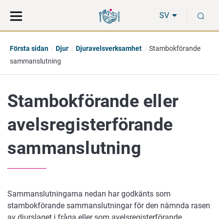
Gå
Sök
S
direkt
på
SV
till
hela
innehåll
webbplatsen
Första sidan
Djur
Djuravelsverksamhet
Stambokförande
sammanslutning
Stambokförande eller
avelsregisterförande
sammanslutning
Sammanslutningarna nedan har godkänts som
stambokförande sammanslutningar för den nämnda rasen
av djurslaget i fråga eller som avelsregisterförande