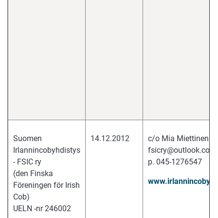
Suomen
14.12.2012
c/o Mia Miettinen
Irlannincobyhdistys
fsicry@outlook.com
- FSIC ry
p. 045-1276547
(den Finska
www.irlannincobyhdi
Föreningen för Irish
Cob)
UELN -nr 246002