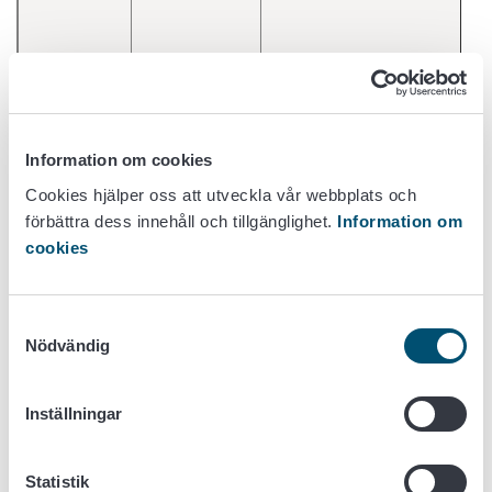
Information om cookies
Cookies hjälper oss att utveckla vår webbplats och
Föreningen
2.12.2011
förbättra dess innehåll och tillgänglighet.
Information om
c/o Pj. Maija Häggblom
Ålandsfåret
cookies
Äppelö 22340 Geta p.040-
r.f.
742
8967
www.alandsfaret.ax
Samtyckesval
Getter
Nödvändig
Stambokförande sammanslutning: getter
Inställningar
Datum för
Namn
Kontaktuppgifter
Ras
godkännande
Statistik