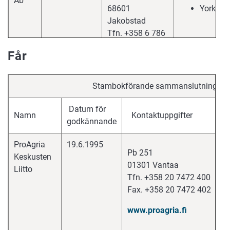
Ab
68601
Yorkshir
Jakobstad
Tfn. +358 6 786
6111
Får
www.figen.fi
Stambokförande sammanslutning: få
Datum för
Namn
Kontaktuppgifter
godkännande
ProAgria
19.6.1995
Pb 251
Keskusten
01301 Vantaa
Liitto
Tfn. +358 20 7472 400
Fax. +358 20 7472 402
www.proagria.fi