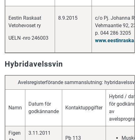
Eestin Raskaat
8.9.2015
c/o Pj. Johanna Rek
Vetohevoset ry
Vehmaantie 92, 236
p. 044 286 3205
UELN -nro 246003
www.eestinraskaatv
Hybridavelssvin
Avelsregisterförande sammanslutning: hybridavelssvin
Hybrid / dat
Datum för
för godkänna
Namn
Kontaktuppgifter
godkännande
av
avelsprogra
Figen
3.11.2011
Pb 113
Muskeli 