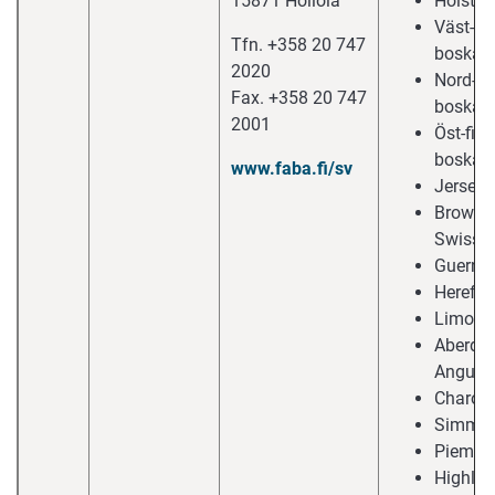
15871 Hollola
Holstei
Väst-fi
Tfn. +358 20 747
boska
2020
Nord-fi
Fax. +358 20 747
boska
2001
Öst-fin
boska
www.faba.fi/sv
Jersey
Brown
Swiss
Guerns
Herefo
Limous
Aberde
Angus
Charola
Simmen
Piemon
Highla