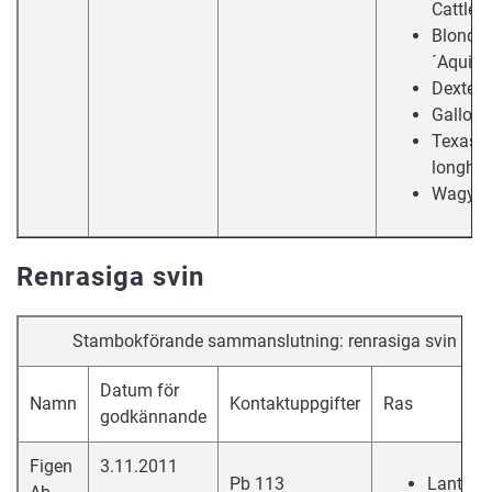
Cattle
Blonde 
´Aquita
Dexter
Gallow
Texas
longho
Wagyu
Renrasiga svin
Stambokförande sammanslutning: renrasiga svin
Datum för
Namn
Kontaktuppgifter
Ras
godkännande
Figen
3.11.2011
Pb 113
Lantras