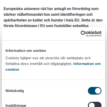
Europeiska unionens råd har antagit en förordning som
stärker välbefinnandet hos samt identifieringen och
spårbarheten av katter och hundar i hela EU. Detta är den
första förordningen i EU som fastställer enhetliga
minimikrav för att föda upp, hålla, sälja, identifiera och
registrera hundar och katter. Syftet är att förbättra
djurens välbefinnande, öka transparensen i handeln med
sällskapsdjur och bekämpa olaglig djurhandel och
Information om cookies
oansvarig uppfödning.
Cookies hjälper oss att utveckla vår webbplats och
förbättra dess innehåll och tillgänglighet.
Information om
Förordningen börjar i huvudsak tillämpas två år efter
cookies
ikraftträdandet. Förordningen innehåller också
bestämmelser om övergångsperioder som ger
medlemsländerna och aktörerna tid att anpassa sig till de
Samtyckesval
nya kraven. EU-förordningen är direkt tillämplig rätt i alla
Nödvändig
medlemsländer. För att genomföra förordningen I Finland
krävs preciseringar i bestämmelserna om djurens
välbefinnande och identifiering och registrering av djur.
Inställningar