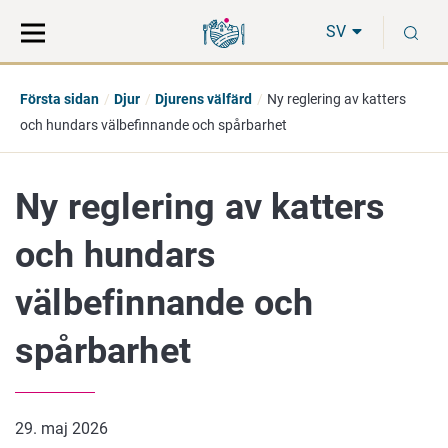
Gå
Sök
S
direkt
på
SV
till
hela
innehåll
webbplatsen
Första sidan
Djur
Djurens välfärd
Ny reglering av katters
och hundars välbefinnande och spårbarhet
Ny reglering av katters
och hundars
välbefinnande och
spårbarhet
29. maj 2026