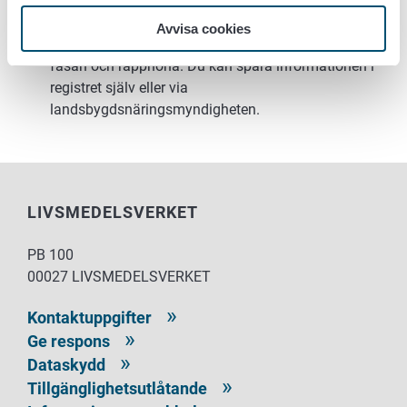
landsbygdsnäringsmyndighet.
Ett nytt alternativ till verksamhetsform, kläckning,
Avvisa cookies
läggs till i djurhållningsanmälan för gräsand, struts,
fasan och rapphöna. Du kan spara informationen i
registret själv eller via
landsbygdsnäringsmyndigheten.
LIVSMEDELSVERKET
PB 100
00027 LIVSMEDELSVERKET
Kontaktuppgifter
Ge respons
Dataskydd
Tillgänglighetsutlåtande