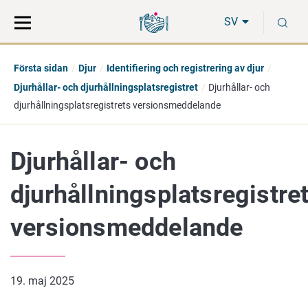
Gå
Sök
S
direkt
på
SV
till
hela
innehåll
webbplatsen
Första sidan
Djur
Identifiering och registrering av djur
Djurhållar- och djurhållningsplatsregistret
Djurhållar- och
djurhållningsplatsregistrets versionsmeddelande
Djurhållar- och
djurhållningsplatsregistre
versionsmeddelande
19. maj 2025