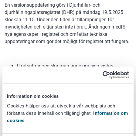
En versionsuppdatering görs i Djurhållar- och
djurhållningsplatsregistret (DHR) på måndag 19.5.2025
klockan 11-15. Under den tiden är tillämpningen för
myndigheten och e-tjänsten inte i bruk. Ändringen medför
nya egenskaper i registret och omfattar tekniska
uppdateringar som gör det möjligt för registret att fungera.
I fortsättningen ska man ange om svin vistas
utomhus eller inte för djurhållningsplatsen för svin.
Det står ”
Utevistelseinfo ej sparats
” i fältet i
djurhållningsplatsens uppgifter om uppgiften inte
ännu har angetts. Uppgiften kan också läggas till på
Information om cookies
redan registrerade djurhållningsplatser. Du kan spara
Cookies hjälper oss att utveckla vår webbplats och
informationen i registret själv eller via
förbättra dess innehåll och tillgänglighet.
Information om
landsbygdsnäringsmyndigheten. Uppgifterna samlas
cookies
in med stöd av jord- och skogsbruksministeriets
förordning om försiktighetsåtgärder för förebyggande