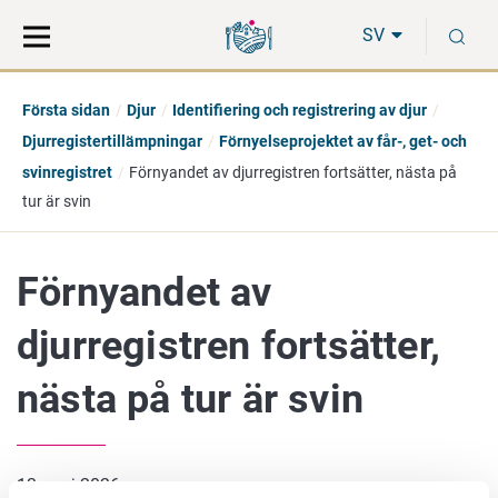
Gå
Sök
S
direkt
på
SV
till
hela
innehåll
webbplatsen
Första sidan
Djur
Identifiering och registrering av djur
Djurregistertillämpningar
Förnyelseprojektet av får-, get- och
svinregistret
Förnyandet av djurregistren fortsätter, nästa på
tur är svin
Förnyandet av
djurregistren fortsätter,
nästa på tur är svin
13. maj 2026