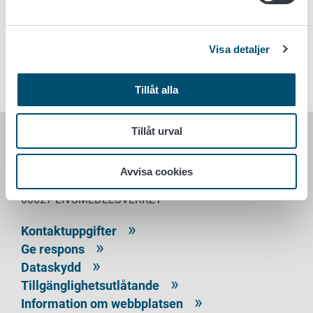
Nyckelord
Visa detaljer
Djurbranchen
Djurhållning
Djurens välfärd
Tillåt alla
Tillåt urval
LIVSMEDELSVERKET
Avvisa cookies
PB 100
00027 LIVSMEDELSVERKET
Kontaktuppgifter
Ge respons
Dataskydd
Tillgänglighetsutlåtande
Information om webbplatsen