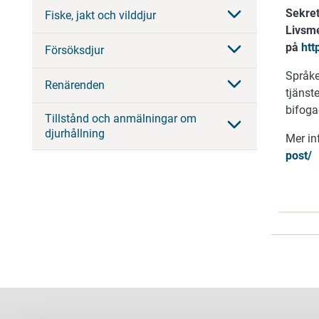
Sekret
Fiske, jakt och vilddjur
Livsme
på
htt
Försöksdjur
Språke
Renärenden
tjänst
bifoga
Tillstånd och anmälningar om
djurhållning
Mer in
post/