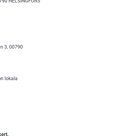
 00790 HELSINGFORS
an 3, 00790
en lokala
ert.