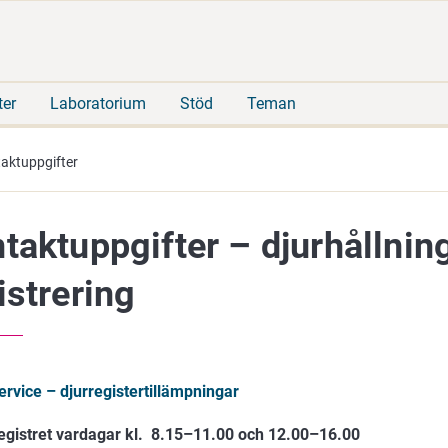
Gå
Sök
direkt
på
till
hela
innehåll
webbplatsen
ter
Laboratorium
Stöd
Teman
aktuppgifter
taktuppgifter – djurhållning
istrering
rvice – djurregistertillämpningar
gistret vardagar kl. 8.15–11.00 och 12.00–16.00