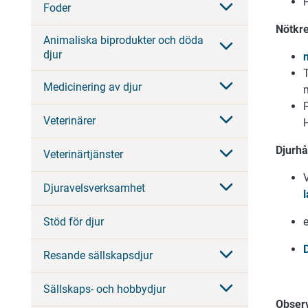
Foder
Nötkre
Animaliska biprodukter och döda
djur
Medicinering av djur
Veterinärer
Djurhå
Veterinärtjänster
Djuravelsverksamhet
Stöd för djur
e
Resande sällskapsdjur
Sällskaps- och hobbydjur
Observ