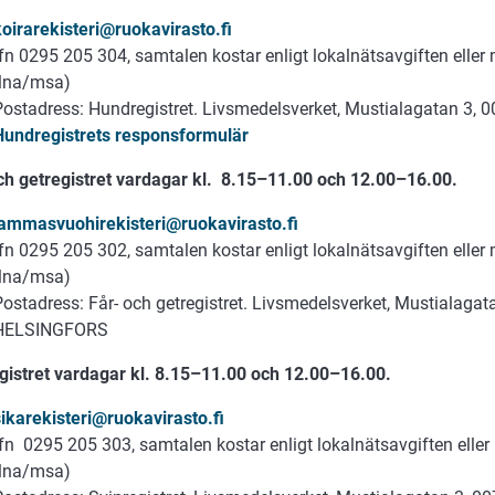
koirarekisteri@ruokavirasto.fi
tfn 0295 205 304, samtalen kostar enligt lokalnätsavgiften eller
(lna/msa)
Postadress: Hundregistret. Livsmedelsverket, Mustialagatan 3
Hundregistrets responsformulär
ch getregistret vardagar kl. 8.15–11.00 och 12.00–16.00.
lammasvuohirekisteri@ruokavirasto.fi
tfn 0295 205 302, samtalen kostar enligt lokalnätsavgiften eller
(lna/msa)
Postadress: Får- och getregistret. Livsmedelsverket, Mustialagat
HELSINGFORS
gistret vardagar kl. 8.15–11.00 och 12.00–16.00.
sikarekisteri@ruokavirasto.fi
tfn 0295 205 303, samtalen kostar enligt lokalnätsavgiften eller
(lna/msa)