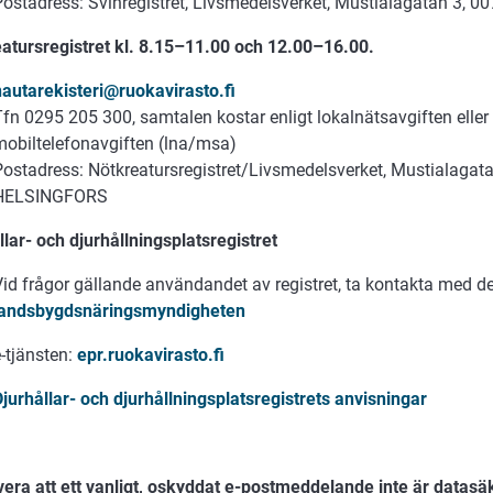
Postadress: Svinregistret, Livsmedelsverket, Mustialagatan 3,
atursregistret kl. 8.15–11.00 och 12.00–16.00.
nautarekisteri@ruokavirasto.fi
Tfn 0295 205 300, samtalen kostar enligt lokalnätsavgiften eller
mobiltelefonavgiften (lna/msa)
Postadress: Nötkreatursregistret/Livsmedelsverket, Mustialagat
HELSINGFORS
llar- och djurhållningsplatsregistret
Vid frågor gällande användandet av registret, ta kontakta med d
landsbygdsnäringsmyndigheten
-tjänsten:
epr.ruokavirasto.fi
Djurhållar- och djurhållningsplatsregistrets anvisningar
era att ett vanligt, oskyddat e-postmeddelande inte är datasäk