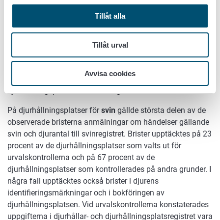
nötkreatursgårdar var den vanligaste observerade bristen
Tillåt alla
förknippad med uppgifter om djurhållningsplatsernas
maximala kapacitet. I viss mån observerades saknade
djurhållningsanmälningar, t.ex. i situationer där det på
Tillåt urval
djurhållningsplatsen fanns både får- och getdjur, men man
enbart anmält djurhållning av den ena arten. Vid
Avvisa cookies
kontrollerna observerades också några oregistrerade
djurhållningsplatser för får och getter.
På djurhållningsplatser för
svin
gällde största delen av de
observerade bristerna anmälningar om händelser gällande
svin och djurantal till svinregistret. Brister upptäcktes på 23
procent av de djurhållningsplatser som valts ut för
urvalskontrollerna och på 67 procent av de
djurhållningsplatser som kontrollerades på andra grunder. I
några fall upptäcktes också brister i djurens
identifieringsmärkningar och i bokföringen av
djurhållningsplatsen. Vid urvalskontrollerna konstaterades
uppgifterna i djurhållar- och djurhållningsplatsregistret vara