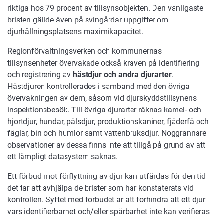
riktiga hos 79 procent av tillsynsobjekten. Den vanligaste
bristen gällde även på svingårdar uppgifter om
djurhållningsplatsens maximikapacitet.
Regionförvaltningsverken och kommunernas
tillsynsenheter övervakade också kraven på identifiering
och registrering av
hästdjur och andra djurarter
.
Hästdjuren kontrollerades i samband med den övriga
övervakningen av dem, såsom vid djurskyddstillsynens
inspektionsbesök. Till övriga djurarter räknas kamel- och
hjortdjur, hundar, pälsdjur, produktionskaniner, fjäderfä och
fåglar, bin och humlor samt vattenbruksdjur. Noggrannare
observationer av dessa finns inte att tillgå på grund av att
ett lämpligt datasystem saknas.
Ett förbud mot förflyttning av djur kan utfärdas för den tid
det tar att avhjälpa de brister som har konstaterats vid
kontrollen. Syftet med förbudet är att förhindra att ett djur
vars identifierbarhet och/eller spårbarhet inte kan verifieras