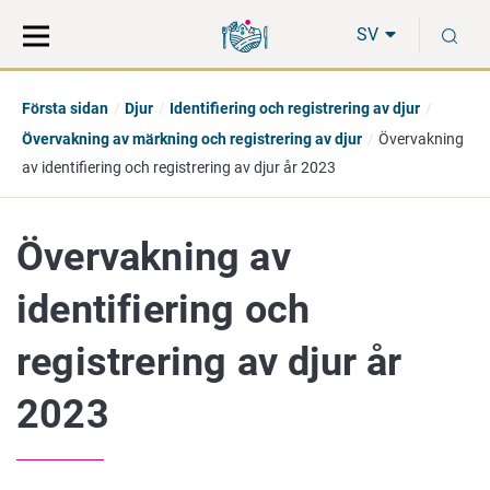
Gå
Sök
S
direkt
på
SV
till
hela
innehåll
webbplatsen
Första sidan
Djur
Identifiering och registrering av djur
Övervakning av märkning och registrering av djur
Övervakning
av identifiering och registrering av djur år 2023
Övervakning av
identifiering och
registrering av djur år
2023