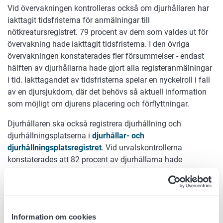
Vid övervakningen kontrolleras också om djurhållaren har
iakttagit tidsfristerna för anmälningar till
nötkreatursregistret. 79 procent av dem som valdes ut för
övervakning hade iakttagit tidsfristerna. I den övriga
övervakningen konstaterades fler försummelser - endast
hälften av djurhållarna hade gjort alla registeranmälningar
i tid. Iakttagandet av tidsfristerna spelar en nyckelroll i fall
av en djursjukdom, där det behövs så aktuell information
som möjligt om djurens placering och förflyttningar.
Djurhållaren ska också registrera djurhållning och
djurhållningsplatserna i
djurhållar- och
djurhållningsplatsregistret
. Vid urvalskontrollerna
konstaterades att 82 procent av djurhållarna hade
uppgifterna i skick. Vid övrig övervakning var den siffran
70 procent. Största delen av de observerade bristerna
gällde anmälan av uppgifter om djurhållningsplatsens
maximala kapacitet. En del fel observerades också i
Information om cookies
registreringen av djurhållningens verksamhetsform till