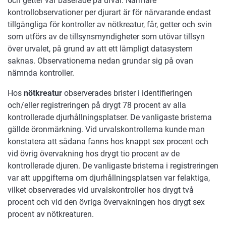
och getter var baserade på urval. Närmare
kontrollobservationer per djurart är för närvarande endast
tillgängliga för kontroller av nötkreatur, får, getter och svin
som utförs av de tillsynsmyndigheter som utövar tillsyn
över urvalet, på grund av att ett lämpligt datasystem
saknas. Observationerna nedan grundar sig på ovan
nämnda kontroller.
Hos
nötkreatur
observerades brister i identifieringen
och/eller registreringen på drygt 78 procent av alla
kontrollerade djurhållningsplatser. De vanligaste bristerna
gällde öronmärkning. Vid urvalskontrollerna kunde man
konstatera att sådana fanns hos knappt sex procent och
vid övrig övervakning hos drygt tio procent av de
kontrollerade djuren. De vanligaste bristerna i registreringen
var att uppgifterna om djurhållningsplatsen var felaktiga,
vilket observerades vid urvalskontroller hos drygt två
procent och vid den övriga övervakningen hos drygt sex
procent av nötkreaturen.