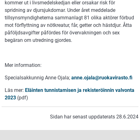
kommer ut i livsmedelskedjan eller orsakar risk för
spridning av djursjukdomar. Under året meddelade
tillsynsmyndigheterna sammanlagt 81 olika aktörer förbud
mot förflyttning av nötkreatur, får, getter och hästdjur. Åtta
påföljdsavgifter påfördes för övervakningen och sex
begäran om utredning gjordes.
Mer information:
Specialsakkunnig Anne Ojala;
anne.ojala@ruokavirasto.fi
Läs mer:
Eläinten tunnistamisen ja rekisteröinnin valvonta
2023
(pdf)
Sidan har senast uppdaterats 28.6.2024