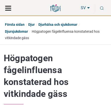
Gå
Sök
S
direkt
på
SV
till
hela
innehåll
webbplatsen
Första sidan
Djur
Djurhälsa och sjukdomar
Djursjukdomar
Högpatogen fågelinfluensa konstaterad hos
vitkindade gäss
Högpatogen
fågelinfluensa
konstaterad hos
vitkindade gäss