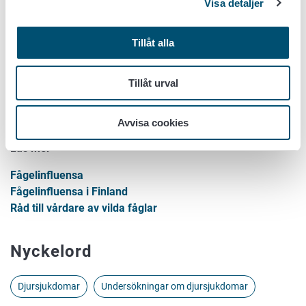
kontakta omedelbart närmaste tjänsteveterinär.
Visa detaljer
Fågelinfluensavirus har låg förmåga att smitta människor,
Tillåt alla
och smitta kräver vanligtvis nära kontakt med sjuka vilda
fåglar, fjäderfä eller deras sekret. Smittan kan dock orsaka
allvarlig sjukdom, så det är viktigt att undvika exponering
Tillåt urval
via sjuka eller döda djur.
Avvisa cookies
Läs mer
Fågelinfluensa
Fågelinfluensa i Finland
Råd till vårdare av vilda fåglar
Nyckelord
Djursjukdomar
Undersökningar om djursjukdomar