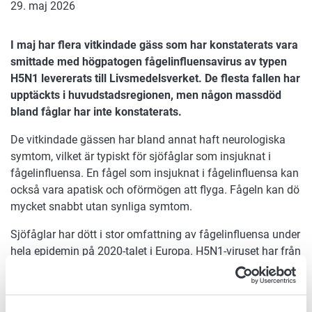
29. maj 2026
I maj har flera vitkindade gäss som har konstaterats vara
smittade med högpatogen fågelinfluensavirus av typen
H5N1 levererats till Livsmedelsverket. De flesta fallen har
upptäckts i huvudstadsregionen, men någon massdöd
bland fåglar har inte konstaterats.
De vitkindade gässen har bland annat haft neurologiska
symtom, vilket är typiskt för sjöfåglar som insjuknat i
fågelinfluensa. En fågel som insjuknat i fågelinfluensa kan
också vara apatisk och oförmögen att flyga. Fågeln kan dö
mycket snabbt utan synliga symtom.
Sjöfåglar har dött i stor omfattning av fågelinfluensa under
hela epidemin på 2020-talet i Europa. H5N1-viruset har från
och med hösten 2025 orsakat betydande dödlighet bland
vilda fåglar. På olika håll i Europa har fågelinfluensan
också spridits till fjäderfä.