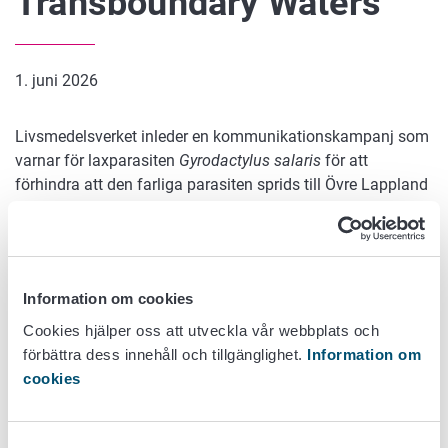
Transboundary Waters
1. juni 2026
Livsmedelsverket inleder en kommunikationskampanj som
varnar för laxparasiten
Gyrodactylus salaris
för att
förhindra att den farliga parasiten sprids till Övre Lappland
och till vattendrag som rinner ut i Ishavet. Syftet med
kampanjen är att öka medvetenheten bland fiskare,
vandrare och resenärer om det hot som parasiten utgör och
om hur var och en genom sina egna handlingar kan bidra
Information om cookies
till att förhindra spridningen.
Cookies hjälper oss att utveckla vår webbplats och
Gyrodactylus salaris
är en av de allvarligaste sjukdomarna
förbättra dess innehåll och tillgänglighet.
Information om
som hotar vår lax, och dess spridning till exempelvis Tana
cookies
älvs och Neidenälvens vattensystem skulle kunna orsaka
betydande ekologiska och ekonomiska skador. Parasiten
sprids lätt via fisk, vatten och våt utrustning, vilket är
Samtyckesval