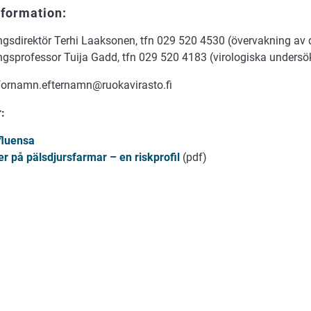
nformation:
ngsdirektör Terhi Laaksonen, tfn 029 520 4530 (övervakning av
ngsprofessor Tuija Gadd, tfn 029 520 4183 (virologiska undersö
 fornamn.efternamn@ruokavirasto.fi
:
fluensa
r på pälsdjursfarmar – en riskprofil
(pdf)