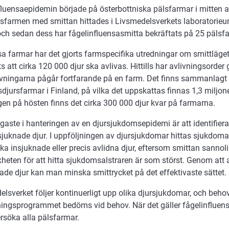
luensaepidemin började på österbottniska pälsfarmar i mitten av
rsfarmen med smittan hittades i Livsmedelsverkets laboratorie
 och sedan dess har fågelinfluensasmitta bekräftats på 25 pälsf
a farmar har det gjorts farmspecifika utredningar om smittläget
s att cirka 120 000 djur ska avlivas. Hittills har avlivningsorder g
ivningarna pågår fortfarande på en farm. Det finns sammanlagt 
djursfarmar i Finland, på vilka det uppskattas finnas 1,3 miljone
gen på hösten finns det cirka 300 000 djur kvar på farmarna.
igaste i hanteringen av en djursjukdomsepidemi är att identifiera
sjuknade djur. I uppföljningen av djursjukdomar hittas sjukdoma
a insjuknade eller precis avlidna djur, eftersom smittan sannoli
heten för att hitta sjukdomsalstraren är som störst. Genom att 
ade djur kan man minska smittrycket på det effektivaste sättet.
lsverket följer kontinuerligt upp olika djursjukdomar, och behov
ningsprogrammet bedöms vid behov. När det gäller fågelinfluen
rsöka alla pälsfarmar.