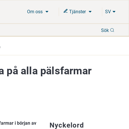
Om oss
Tjänster
SV
Sök
Sök
a
a på alla pälsfarmar
farmar i början av
Nyckelord