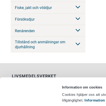
Fiske, jakt och vilddjur
Försöksdjur
Renärenden
Tillstånd och anmälningar om
djurhållning
LIVSMEDELSVERKET
PB 100
Information om cookies
00027 LIVSMEDELSVERKET
Cookies hjälper oss att ut
tillgänglighet.
Information
Kontaktuppgifter
Växel +358