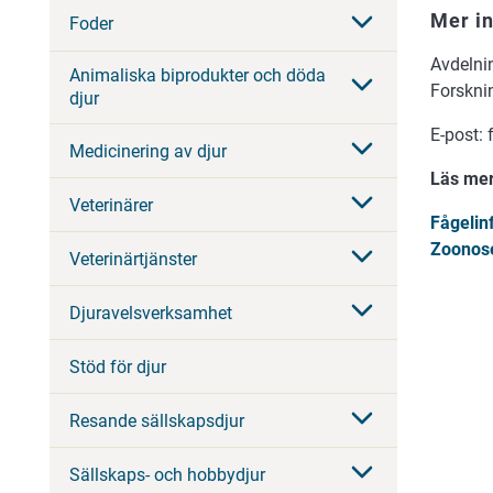
Mer i
Foder
Avdelni
Animaliska biprodukter och döda
Forskni
djur
E-post:
Medicinering av djur
Läs mer
Veterinärer
Fågelin
Zoonose
Veterinärtjänster
Djuravelsverksamhet
Stöd för djur
Resande sällskapsdjur
Sällskaps- och hobbydjur