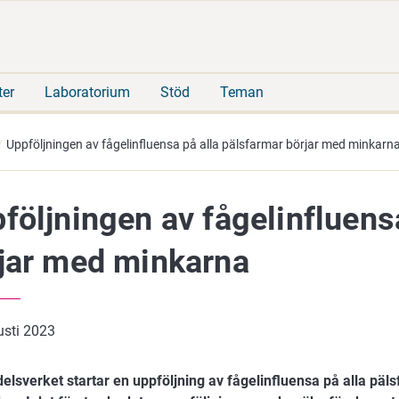
Gå
Sök
direkt
på
till
hela
innehåll
webbplatsen
ter
Laboratorium
Stöd
Teman
Uppföljningen av fågelinfluensa på alla pälsfarmar börjar med minkarn
följningen av fågelinfluens
jar med minkarna
usti 2023
elsverket startar en uppföljning av fågelinfluensa på alla päls