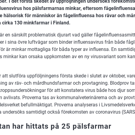
er. I det första skedet av uppföljningen undersöks förekomst
fluensvirus hos pälsfarmarnas minkar, eftersom fågelinfluens
re hälsorisk för människor än fågelinfluensa hos rävar och m
a cirka 130 minkfarmar i Finland.
r en särskilt problematisk djurart vad gäller fågelinfluensasmit
er i sina övre luftvägar som binder influensavirus från både fåg
ör är minkar mottagliga för båda typer av influensa. En samtid
os minkar kan orsaka uppkomsten av en ny virusvariant som ka
r att slutföra uppföljningens första skede i slutet av oktober, var
ning av räv- och mårdhundsfarmar och provtagning. Blodprov ta
kroppsundersökningar för att konstatera virus både hos djur som
om avlivats. Proverna tas av kommunalveterinärerna och av pro
elsverket befullmäktigat. Proverna analyseras i Livsmedelsverke
a undersöks samtidigt också förekomsten av coronavirus (SARS
tan har hittats på 25 pälsfarmar