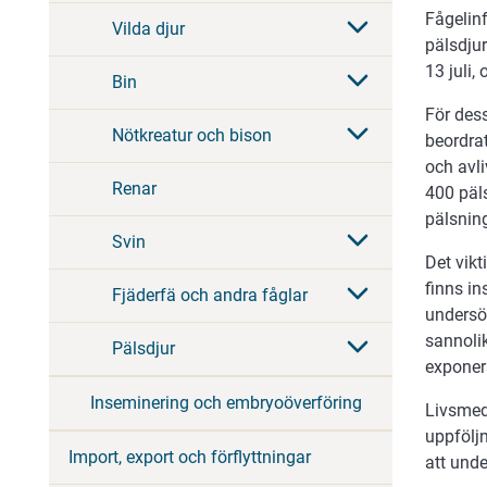
Fågelinf
Vilda djur
pälsdju
13 juli,
Bin
För dess
Nötkreatur och bison
beordrat
och avl
Renar
400 päls
pälsnin
Svin
Det vikt
finns in
Fjäderfä och andra fåglar
undersök
sannolik
Pälsdjur
exponer
Inseminering och embryoöverföring
Livsmede
uppfölj
Import, export och förflyttningar
att unde