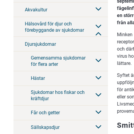
septemb
fågelin
Akvakultur
en stör
från all
Hälsovård för djur och
förebyggande av sjukdomar
Minken ä
receptor
Djursjukdomar
och därf
virus h
Gemensamma sjukdomar
lättare.
för flera arter
Syftet ä
Hästar
uppfölj
för anti
Sjukdomar hos fiskar och
eller s
kräftdjur
Livsmed
provern
Får och getter
Smit
Sällskapsdjur