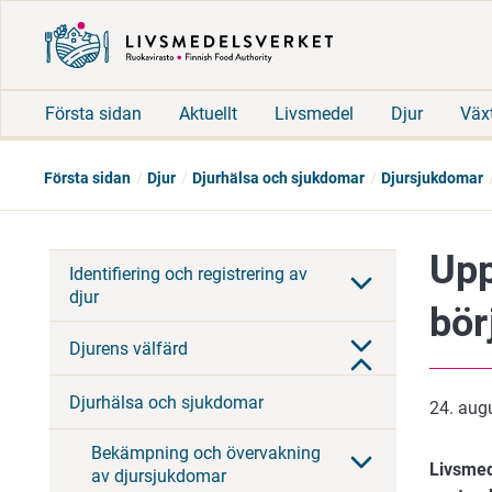
Första sidan
Aktuellt
Livsmedel
Djur
Väx
Första sidan
Djur
Djurhälsa och sjukdomar
Djursjukdomar
Upp
Identifiering och registrering av
djur
bör
Djurens välfärd
Djurhälsa och sjukdomar
24. aug
Bekämpning och övervakning
Livsmed
av djursjukdomar