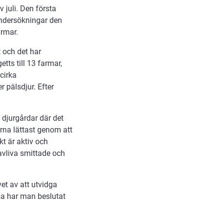
 juli. Den första
undersökningar den
armar.
 och det har
etts till 13 farmar,
cirka
r pälsdjur. Efter
 djurgårdar där det
rna lättast genom att
kt är aktiv och
avliva smittade och
et av att utvidga
sa har man beslutat