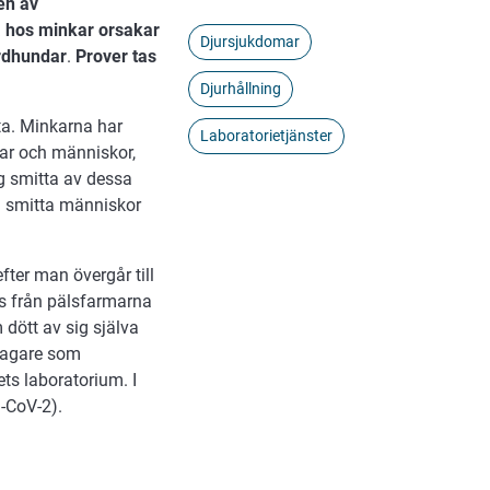
en av
a hos minkar orsakar
Djursjukdomar
årdhundar
.
Prover tas
Djurhållning
ta. Minkarna har
Laboratorietjänster
lar och människor,
ig smitta av dessa
n smitta människor
efter man övergår till
s från pälsfarmarna
 dött av sig själva
vtagare som
ts laboratorium. I
-CoV-2).