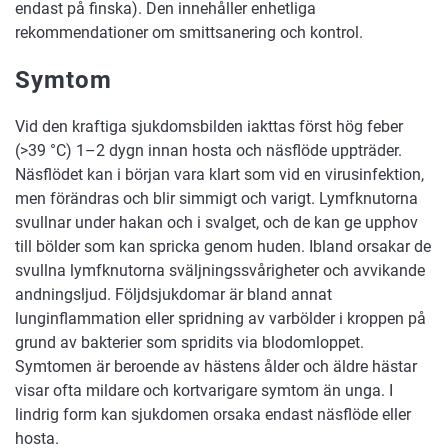
endast på finska). Den innehåller enhetliga
rekommendationer om smittsanering och kontrol.
Symtom
Vid den kraftiga sjukdomsbilden iakttas först hög feber
(>39 °C) 1–2 dygn innan hosta och näsflöde uppträder.
Näsflödet kan i början vara klart som vid en virusinfektion,
men förändras och blir simmigt och varigt. Lymfknutorna
svullnar under hakan och i svalget, och de kan ge upphov
till bölder som kan spricka genom huden. Ibland orsakar de
svullna lymfknutorna sväljningssvårigheter och avvikande
andningsljud. Följdsjukdomar är bland annat
lunginflammation eller spridning av varbölder i kroppen på
grund av bakterier som spridits via blodomloppet.
Symtomen är beroende av hästens ålder och äldre hästar
visar ofta mildare och kortvarigare symtom än unga. I
lindrig form kan sjukdomen orsaka endast näsflöde eller
hosta.