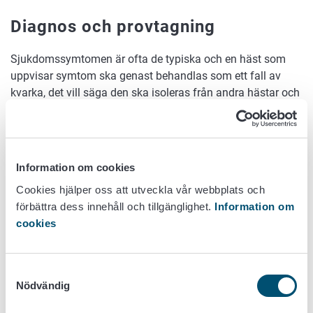
Diagnos och provtagning
Sjukdomssymtomen är ofta de typiska och en häst som
uppvisar symtom ska genast behandlas som ett fall av
kvarka, det vill säga den ska isoleras från andra hästar och
ett prov tas för laboratorietest. Veterinären tar prov för
bakteriologisk test av slem från näsborrarna, nässvalg, de
övre luftvägarna till exempel genom sköljning eller av
bölden med spruta. Smittbärare kan bäst påvisas med tre
Information om cookies
prov efter varandra som tagits med en veckas mellanrum
Cookies hjälper oss att utveckla vår webbplats och
från nässvalget eller med prov som tagits genom sköljning
förbättra dess innehåll och tillgänglighet.
Information om
av luftsäckar. Laboratorietestningen (påvisande av
cookies
bakterien) räcker 2–4 arbetsdagar.
Smittvägar
Samtyckesval
Nödvändig
Hästen smittas via munnens eller luftvägarnas slemhinnor.
Smittan sprids antingen direkt via sekret från den sjuka