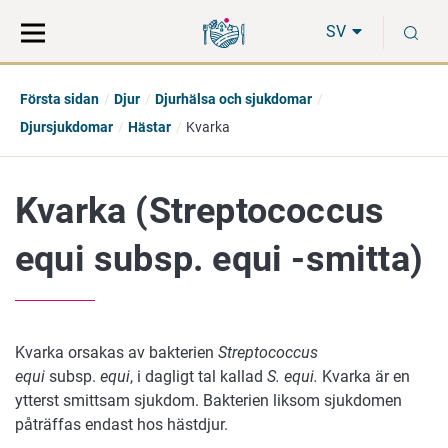
Gå
Sök
S
direkt
på
SV
till
hela
innehåll
webbplatsen
Första sidan
Djur
Djurhälsa och sjukdomar
Djursjukdomar
Hästar
Kvarka
Kvarka (Streptococcus
equi subsp. equi -smitta)
Kvarka orsakas av bakterien
Streptococcus
equi
subsp.
equi
, i dagligt tal kallad
S. equi.
Kvarka är en
ytterst smittsam sjukdom. Bakterien liksom sjukdomen
påträffas endast hos hästdjur.