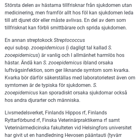
Största delen av hästarna tillfrisknar från sjukdomen utan
medicinering, men framför allt hos föl kan sjukdomen leda
till att djuret dör eller måste avlivas. En del av dem som
tillfrisknat kan förbli smittbärare och sprida sjukdomen.
En annan streptokock
Streptococcus
equi
subsp.
zooepidemicus
(i dagligt tal kallad
S.
zooepidemicus
) är vanlig och I allmänhet harmlös hos
hästar. Ändå kan
S. zooepidemicus
ibland orsaka
luftvägsinfektion, som ger liknande symtom som kvarka.
Kvarka bör därför säkerställas med laboratorietest även om
symtomen är de typiska för sjukdomen.
S.
zooepidemicus
kan sporadiskt orsaka sjukdomar också
hos andra djurarter och människa.
Livsmedelsverket, Finlands Hippos rf, Finlands
Ryttarförbund rf, Finska Veterinärpraktikerna rf samt
Veterinärmedicinska fakulteten vid Helsingfors universitet
har givit ut en handledning Hevosen pääntauti (tyvärr