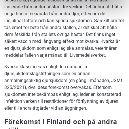
isolerade från andra hästar i tre veckor. Det är bra att hålla
unga hästar separata från andra djur, eftersom de
insjuknar lättare och kan sprida sjukdomen. Särskilt om föl
tas emot för bete från andra ställen, är det skäl att hålla
dem åtskilda från stallets övriga hästar. Det finns inget
säkert vaccin med långvarig effekt mot kvarka. Kvarka är
en djursjukdom som enligt lag ska anmälas, veterinären
meddelar fallen varje månad till Livsmedelsverket.
Kvarka klassificeras enligt den nationella
djursjukdomslagstiftningen som en annan
anmälningspliktig djursjukdom (en gång i månaden, JSMf
325/2021), dvs. dess förekomst övervakas. Eftersom
sjukdomen inte bekämpas enligt lag, leder en konstaterad
infektion varken till restriktioner för förflyttning av djuren
eller till andra åtgärder vid anläggningen.
Förekomst i Finland och på andra