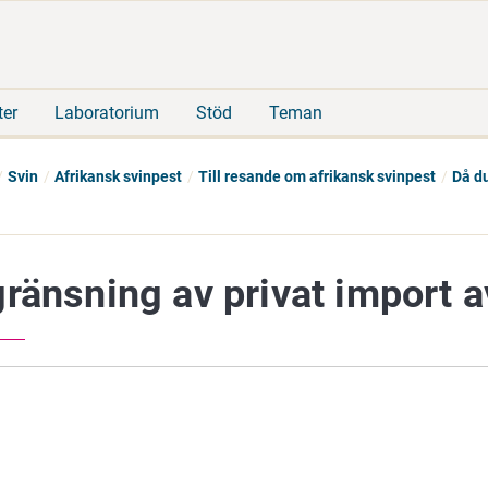
Gå
Sök
direkt
på
till
hela
innehåll
webbplatsen
ter
Laboratorium
Stöd
Teman
Svin
Afrikansk svinpest
Till resande om afrikansk svinpest
Då du
ränsning av privat import a