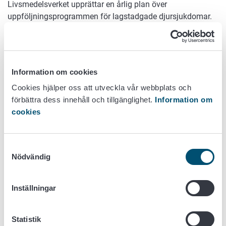
Livsmedelsverket upprättar en årlig plan över
uppföljningsprogrammen för lagstadgade djursjukdomar.
Svinsjukdomar som i synnerhet uppföljs:
Afrikansk svinpest
Aujeszkys sjukdom
Information om cookies
Brucellos eller kastningssjuka
(hos svin
Brucella
Cookies hjälper oss att utveckla vår webbplats och
suis
)
förbättra dess innehåll och tillgänglighet.
Information om
Klassisk svinpest
cookies
Mul- och klövsjuka
PRRS
dvs. porcine reproductive and respiratory
syndrome
Samtyckesval
Salmonella
Nödvändig
Transmissible gastroenteritis
(TGE)
Inställningar
Information om enstaka svinsjukdomar och
sjudomsproblem finner du i menyraden.
Statistik