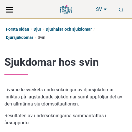
Gå
Sök
S
direkt
på
SV
till
hela
innehåll
webbplatsen
Första sidan
Djur
Djurhälsa och sjukdomar
Djursjukdomar
Svin
Sjukdomar hos svin
Livsmedelsverkets undersökningar av djursjukdomar
inriktas på lagstadgade sjukdomar samt uppföljandet av
den allmänna sjukdomssituationen.
Resultaten av undersökningarna sammanfattas i
årsrapporter.