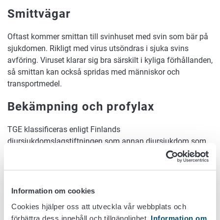
Smittvägar
Oftast kommer smittan till svinhuset med svin som bär på
sjukdomen. Rikligt med virus utsöndras i sjuka svins
avföring. Viruset klarar sig bra särskilt i kyliga förhållanden,
så smittan kan också spridas med människor och
transportmedel.
Bekämpning och profylax
TGE klassificeras enligt Finlands
djursjukdomslagstiftningen som annan djursjukdom som
ska bekämpas (325/2021). Om veterinären, djurets ägare
eller någon annan person som genom arbete eller hobby är
i kontakt med djur misstänker TGE-sjukdomen, ska hen
anmäla detta till den officiella veterinären så snart som
Information om cookies
möjligt.
Cookies hjälper oss att utveckla vår webbplats och
förbättra dess innehåll och tillgänglighet.
Information om
Den officiella veterinären gör en kontroll på