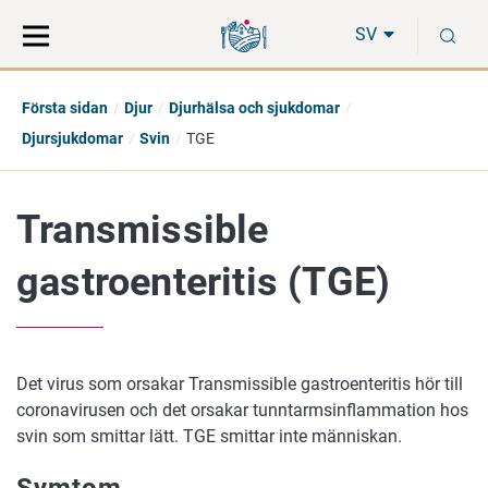
Gå
Sök
S
direkt
på
SV
till
hela
innehåll
webbplatsen
Första sidan
Djur
Djurhälsa och sjukdomar
Djursjukdomar
Svin
TGE
Transmissible
gastroenteritis (TGE)
Det virus som orsakar Transmissible gastroenteritis hör till
coronavirusen och det orsakar tunntarmsinflammation hos
svin som smittar lätt.
TGE smittar inte människan.