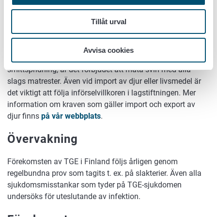
nödvändiga åtgärder.
Tillåt urval
För att bekämpa sjukdomen är det mycket viktigt att
upprätthålla sjukdomsskyddet på svingårdarna och iaktta
en karenstid efter besök på utländska lantgårdar, innan
Avvisa cookies
man går till sin egen djuranläggning. För att förhindra
smittspridning, är det förbjudet att mata svin med alla
slags matrester. Även vid import av djur eller livsmedel är
det viktigt att följa införselvillkoren i lagstiftningen. Mer
information om kraven som gäller import och export av
djur finns
på vår webbplats
.
Övervakning
Förekomsten av TGE i Finland följs årligen genom
regelbundna prov som tagits t. ex. på slakterier. Även alla
sjukdomsmisstankar som tyder på TGE-sjukdomen
undersöks för uteslutande av infektion.