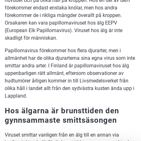
huvudet och på olika håll på kroppen. Hos en del av dem
förekommer endast enstaka knölar, men hos andra
förekommer de i rikliga mängder överallt på kroppen.
Orsakaren kan vara papillomaviruset hos älg EEPV
(European Elk Papillomavirus). Viruset hos älg är inte
skadligt för människan.
Papillomavirus förekommer hos flera djurarter, men i
allmänhet har de olika djurarterna sina egna virus som inte
smittar andra arter. I Finland är papillomaviruset hos älg
uppenbarligen rätt allmänt, eftersom observationer av
hudtumörer årligen kommer in till Livsmedelsverket från
olika håll i landet allt från den sydvästra kusten ända upp i
Lappland.
Hos älgarna är brunsttiden den
gynnsammaste smittsäsongen
Viruset smittar vanligen från en älg till en annan via