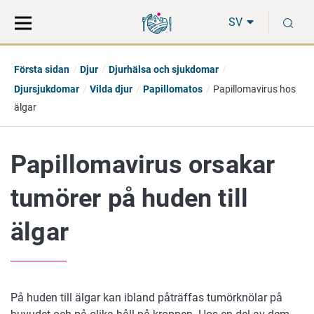
Gå
Sök
S
direkt
på
SV
till
hela
innehåll
webbplatsen
Första sidan
Djur
Djurhälsa och sjukdomar
Djursjukdomar
Vilda djur
Papillomatos
Papillomavirus hos
älgar
Papillomavirus orsakar
tumörer på huden till
älgar
På huden till älgar kan ibland påträffas tumörknölar på