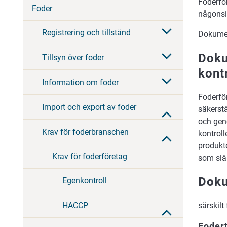
Foderfö
Foder
någonsin
Registrering och tillstånd
Dokumen
Doku
Tillsyn över foder
kont
Information om foder
Foderfö
Import och export av foder
säkerstä
och geno
Krav för foderbranschen
kontroll
produkt
Krav för foderföretag
som slä
Doku
Egenkontroll
HACCP
särskilt
Fodert