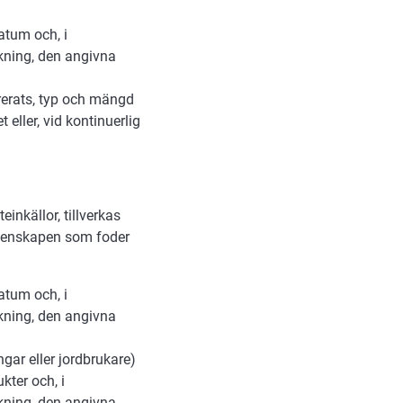
atum och, i
rkning, den angivna
ererats, typ och mängd
 eller, vid kontinuerlig
einkällor, tillverkas
menskapen som foder
atum och, i
rkning, den angivna
gar eller jordbrukare)
kter och, i
rkning, den angivna