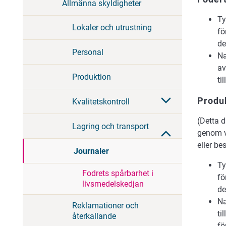
Allmänna skyldigheter
Ty
Lokaler och utrustning
fö
de
Personal
Na
av
Produktion
ti
Produ
Kvalitetskontroll
(Detta d
Lagring och transport
genom v
eller be
Journaler
Ty
Fodrets spårbarhet i
fö
livsmedelskedjan
de
Na
Reklamationer och
ti
återkallande
fö