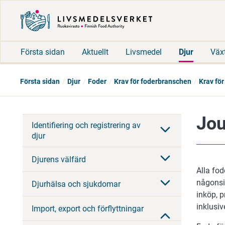
Första sidan
Aktuellt
Livsmedel
Djur
Väx
Första sidan
Djur
Foder
Krav för foderbranschen
Krav för
Jou
Identifiering och registrering av
djur
Djurens välfärd
Alla fod
någonsin
Djurhälsa och sjukdomar
inköp, p
inklusiv
Import, export och förflyttningar