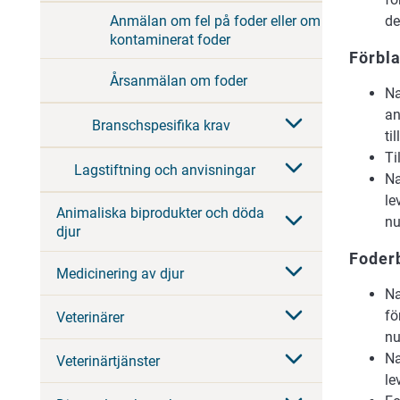
de
Anmälan om fel på foder eller om
kontaminerat foder
Förbl
Årsanmälan om foder
Na
an
Branschspesifika krav
ti
Ti
Lagstiftning och anvisningar
Na
le
Animaliska biprodukter och döda
nu
djur
Foder
Medicinering av djur
Na
fö
Veterinärer
nu
Na
Veterinärtjänster
le