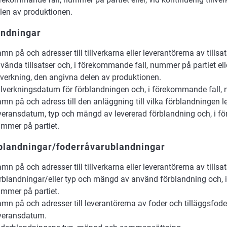
len av produktionen.
andningar
mn på och adresser till tillverkarna eller leverantörerna av tills
vända tillsatser och, i förekommande fall, nummer på partiet elle
llverkning, den angivna delen av produktionen.
llverkningsdatum för förblandningen och, i förekommande fall, 
mn på och adress till den anläggning till vilka förblandningen l
veransdatum, typ och mängd av levererad förblandning och, i f
mmer på partiet.
blandningar/foderråvarublandningar
mn på och adresser till tillverkarna eller leverantörerna av tillsat
rblandningar/eller typ och mängd av använd förblandning och, 
mmer på partiet.
mn på och adresser till leverantörerna av foder och tilläggsfod
veransdatum.