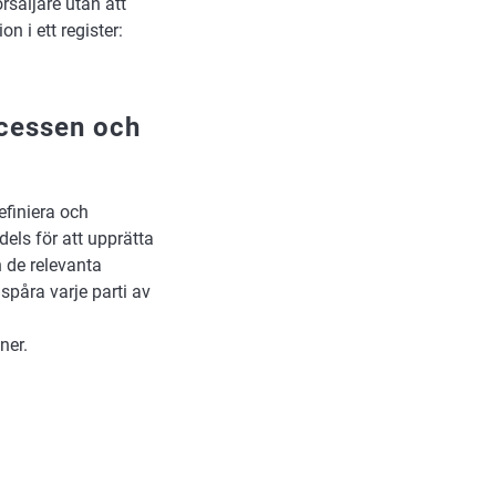
säljare utan att
n i ett register:
ocessen och
efiniera och
dels för att upprätta
n de relevanta
spåra varje parti av
ner.