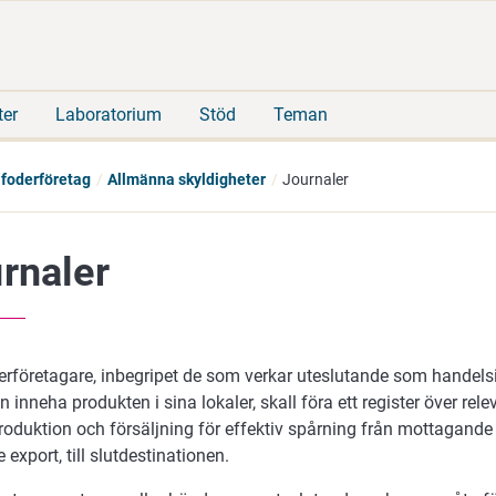
Gå
Sök
direkt
på
till
hela
innehåll
webbplatsen
ter
Laboratorium
Stöd
Teman
 foderföretag
Allmänna skyldigheter
Journaler
rnaler
erföretagare, inbegripet de som verkar uteslutande som handels
 inneha produkten i sina lokaler, skall föra ett register över rel
roduktion och försäljning för effektiv spårning från mottagand
e export, till slutdestinationen.