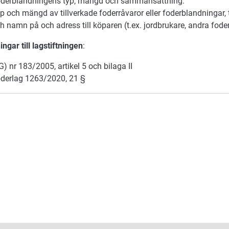
derblandningens typ, mängd och sammansättning.
p och mängd av tillverkade foderråvaror eller foderblandningar,
h namn på och adress till köparen (t.ex. jordbrukare, andra fode
ngar till lagstiftningen
:
G) nr 183/2005, artikel 5 och bilaga II
derlag 1263/2020, 21 §