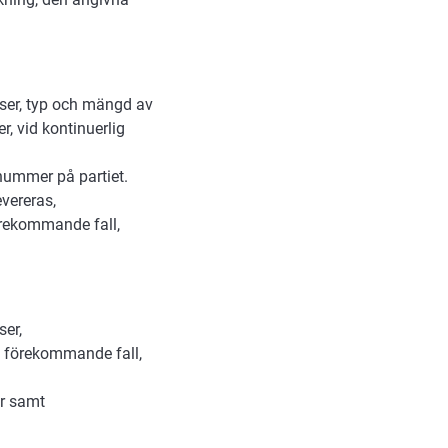
atser, typ och mängd av
r, vid kontinuerlig
nummer på partiet.
evereras,
örekommande fall,
ser,
i förekommande fall,
er samt