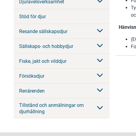
Fo
Djuravelsverksamhet
Ty
oc
Stöd för djur
Hänvisni
Resande sällskapsdjur
(E
Sällskaps- och hobbydjur
Fo
Fiske, jakt och vilddjur
Försöksdjur
Renärenden
Tillstånd och anmälningar om
djurhållning