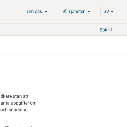
Om oss
Tjänster
SV
Sök
Sök
idkare utan att
evanta uppgifter om
e och sändning,