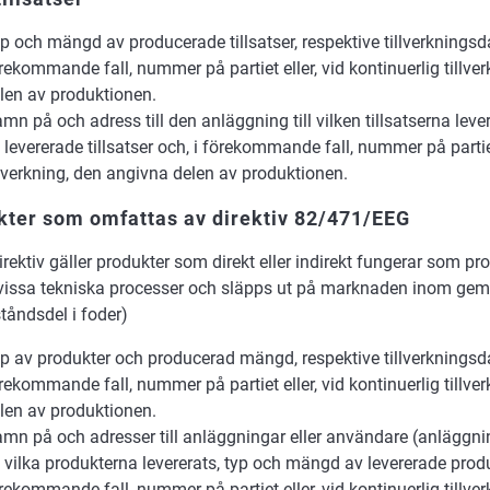
p och mängd av producerade tillsatser, respektive tillverkningsd
rekommande fall, nummer på partiet eller, vid kontinuerlig tillve
len av produktionen.
mn på och adress till den anläggning till vilken tillsatserna lev
 levererade tillsatser och, i förekommande fall, nummer på partiet
llverkning, den angivna delen av produktionen.
kter som omfattas av direktiv 82/471/EEG
irektiv gäller produkter som direkt eller indirekt fungerar som prot
issa tekniska processer och släpps ut på marknaden inom ge
ståndsdel i foder)
p av produkter och producerad mängd, respektive tillverkningsd
rekommande fall, nummer på partiet eller, vid kontinuerlig tillve
len av produktionen.
mn på och adresser till anläggningar eller användare (anläggnin
ll vilka produkterna levererats, typ och mängd av levererade produ
rekommande fall, nummer på partiet eller, vid kontinuerlig tillve