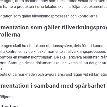
retagare, utom mellanhänder som uteslutande verkar som återför
 hantera produkten i sina lokaler, skall ha följande dokumentatio
tation som gäller tillverkningsprocessen och kontrollerna
mentation som gäller tillverkningspr
rollerna
retagen skall ha ett dokumentationssystem, dels för att kunna d
lla kontrollen av de kritiska momenten i tillverkningsprocessen, 
mföra en kvalitetskontrollplan. De skall arkivera resultaten frå
erna. Samtliga dessa dokument skall arkiveras så att det går att 
er
ppts ut på marknaden och avgöra ansvarsfrågan vid reklamatio
mentation i samband med spårbarhet
 följande:
illsatser