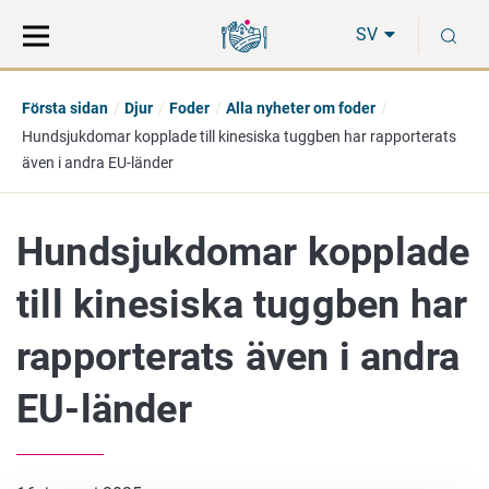
Gå
Sök
S
direkt
på
SV
till
hela
innehåll
webbplatsen
Första sidan
Djur
Foder
Alla nyheter om foder
Hundsjukdomar kopplade till kinesiska tuggben har rapporterats
även i andra EU-länder
Hundsjukdomar kopplade
till kinesiska tuggben har
rapporterats även i andra
EU-länder