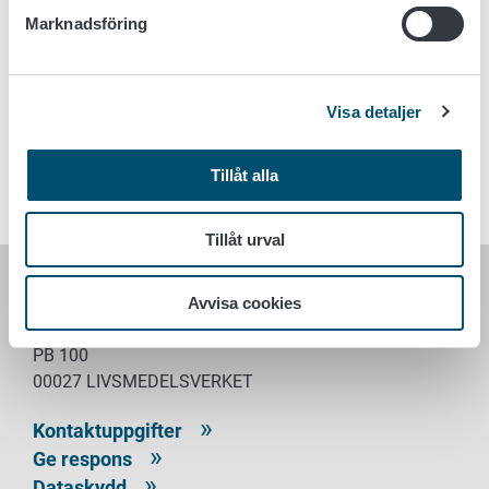
finskspråkiga webbplatser.
Marknadsföring
Länk till Livsmedelsverkets tidigare meddelande
Visa detaljer
Nyckelord
Tillåt alla
Foder och aktörer inom fodersektorn
Tillåt urval
LIVSMEDELSVERKET
Avvisa cookies
PB 100
00027 LIVSMEDELSVERKET
Kontaktuppgifter
Ge respons
Dataskydd