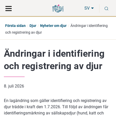
Gå
Sök
S
direkt
på
SV
till
hela
innehåll
webbplatsen
Första sidan
Djur
Nyheter om djur
Ändringar i identifiering
och registrering av djur
Ändringar i identifiering
och registrering av djur
8. juli 2026
En lagändring som gäller identifiering och registrering av
djur trädde i kraft den 1.7.2026. Till följd av ändringen får
identifieringsmärkning av sällskapsdjur (hund, katt och