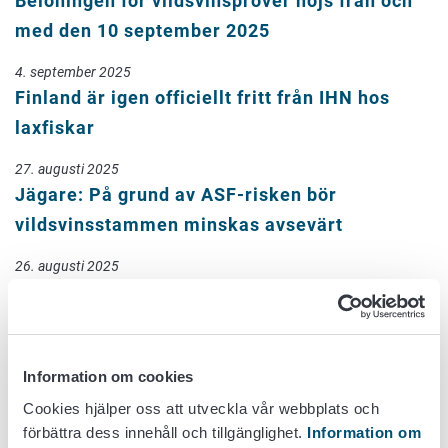
Belöningen för vildsvinsprover höjs från och
med den 10 september 2025
4. september 2025
Finland är igen officiellt fritt från IHN hos
laxfiskar
27. augusti 2025
Jägare: På grund av ASF-risken bör
vildsvinsstammen minskas avsevärt
26. augusti 2025
Djurens välfärd säkerställs genom
skyldigheten att anmäla permanenta avbrott i
el-, värme- eller vattenförsörjning på en
Information om cookies
djurgård
Cookies hjälper oss att utveckla vår webbplats och
21. augusti 2025
förbättra dess innehåll och tillgänglighet.
Information om