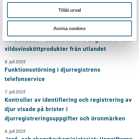
anmälningsskyldighet om djur som är i behov
av hjälp
Tillåt urval
31. juli 2025
Avvisa cookies
Afrikansk svinpest sprider sig i Finlands
närområden – undvik att föra in griskött- och
vildsvinsköttprodukter från utlandet
8. juli 2025
Funktionsstörning i djurregistrens
telefonservice
7. juli 2025
Kontroller av identifiering och registrering av
djur visade på brister i
djurregistreringsuppgifter och öronmärken
4. juli 2025