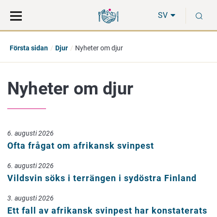
Gå
Sök
S
direkt
på
SV
till
hela
innehåll
webbplatsen
Första sidan
Djur
Nyheter om djur
Nyheter om djur
6. augusti 2026
Ofta frågat om afrikansk svinpest
6. augusti 2026
Vildsvin söks i terrängen i sydöstra Finland
3. augusti 2026
Ett fall av afrikansk svinpest har konstaterats