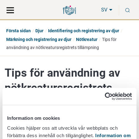
Gå
Sök
S
direkt
på
SV
till
hela
innehåll
webbplatsen
Första sidan
Djur
Identifiering och registrering av djur
Märkning och registrering av djur
Nötkreatur
Tips för
användning av nötkreatursregistrets tillämpning
Tips för användning av
nötkreatursregistrets
tillämpning
Information om cookies
24. januari 2023
Cookies hjälper oss att utveckla vår webbplats och
förbättra dess innehåll och tillgänglighet.
Information om