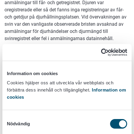
anmälningar till får- och getregistret. Djuren var
oregistrerade eller så det fanns inga registreringar av får-
och getdjur på djurhållningsplatsen. Vid övervakningen av
svin var den vanligaste observerade bristen avsaknad av
anmälningar för djurhändelser och djurmängd till
svinregistret eller fel i anmälningarnas datainnehåll.
Iakttagandet av tidsfristerna för anmälningar till
djurregistret spelar en nyckelroll i bekämpningen av
spridningen av djursjukdomar. I en eventuell
sjukdomssituation behövs så aktuell information som
Information om cookies
möjligt om djurens läge och förflyttningar. Vid
Cookies hjälper oss att utveckla vår webbplats och
urvalskontrollerna konstaterades att 79 % av
förbättra dess innehåll och tillgänglighet.
Information om
nötkreaturshållarna och 69 % av får- och gethållarna hade
cookies
iakttagit alla de tidsfrister som fastställts för
djurregisteranmälningarna under året i fråga.
Samtyckesval
Djurhållarna ska också anmäla uppgifter om
Nödvändig
djurhållningsplatserna och djurhållningen till djurhållar-