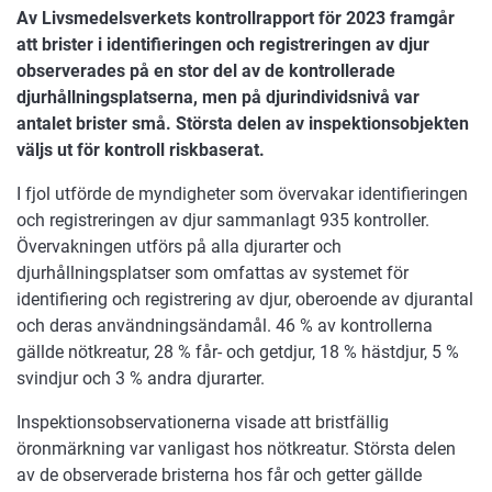
Av Livsmedelsverkets kontrollrapport för 2023 framgår
att brister i identifieringen och registreringen av djur
observerades på en stor del av de kontrollerade
djurhållningsplatserna, men på djurindividsnivå var
antalet brister små. Största delen av inspektionsobjekten
väljs ut för kontroll riskbaserat.
I fjol utförde de myndigheter som övervakar identifieringen
och registreringen av djur sammanlagt 935 kontroller.
Övervakningen utförs på alla djurarter och
djurhållningsplatser som omfattas av systemet för
identifiering och registrering av djur, oberoende av djurantal
och deras användningsändamål. 46 % av kontrollerna
gällde nötkreatur, 28 % får- och getdjur, 18 % hästdjur, 5 %
svindjur och 3 % andra djurarter.
Inspektionsobservationerna visade att bristfällig
öronmärkning var vanligast hos nötkreatur. Största delen
av de observerade bristerna hos får och getter gällde