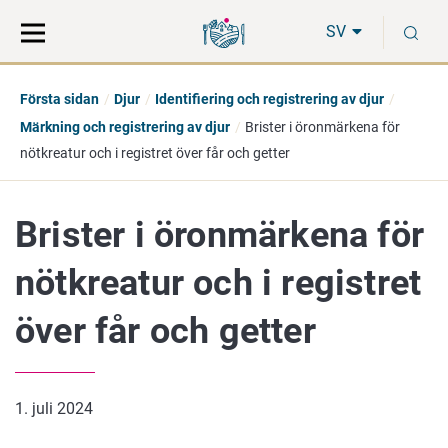
Gå
Sök
S
direkt
på
SV
till
hela
innehåll
webbplatsen
Första sidan
Djur
Identifiering och registrering av djur
Märkning och registrering av djur
Brister i öronmärkena för
nötkreatur och i registret över får och getter
Brister i öronmärkena för
nötkreatur och i registret
över får och getter
1. juli 2024