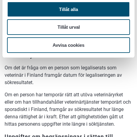
Sökresultat
Tillåt alla
Identifikationsnummer
Tillåt urval
Ett fyrsiffrigt tal som Livsmedelsverket gett utövaren av
veterinäryrket som identifikationsnummer.
Avvisa cookies
Uppgifter om en persons rätt att utöva
veterinäryrket
Om det är fråga om en person som legaliserats som
veterinär i Finland framgår datum för legaliseringen av
sökresultatet.
Om en person har temporär rätt att utöva veterinäryrket
eller om han tillhandahåller veterinärtjänster temporärt och
sporadiskt i Finland, framgår av sökresultatet hur länge
denna rättighet är i kraft. Efter att giltighetstiden gått ut
hittas personens uppgifter inte längre i söktjänsten.
Uppgifter om begränsningar i rätten till