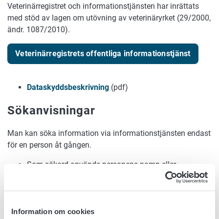
Veterinärregistret och informationstjänsten har inrättats
med stöd av lagen om utövning av veterinäryrket (29/2000,
ändr. 1087/2010).
Veterinärregistrets offentliga informationstjänst
Dataskyddsbeskrivning
(pdf)
Sökanvisningar
Man kan söka information via informationstjänsten endast
för en person åt gången.
Som sökord används personens namn eller
identifikationsnummer.
Så kallade jokertecken (exempelvis *) kan inte
användas.
Information om cookies