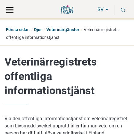
Gå
Sök
S
direkt
på
SV
till
hela
innehåll
webbplatsen
Första sidan
Djur
Veterinärtjänster
Veterinärregistrets
offentliga informationstjänst
Veterinärregistrets
offentliga
informationstjänst
Via den offentliga informationstjänst om veterinärregistret
som Livsmedelsverket upprätthåller får man veta om en
person har rätt att utöva veterinäryrket i Finland.