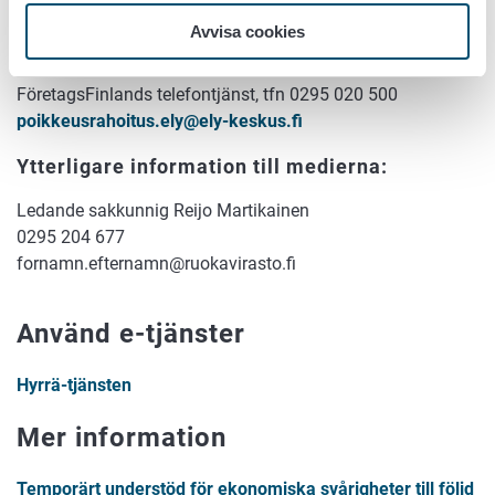
primärproduktionen
Avvisa cookies
NTM-centralernas telefontjänst, tfn 0295 024 800
FöretagsFinlands telefontjänst, tfn 0295 020 500
poikkeusrahoitus.ely@ely-keskus.fi
Ytterligare information till medierna:
Ledande sakkunnig Reijo Martikainen
0295 204 677
fornamn.efternamn@ruokavirasto.fi
Använd e-tjänster
Hyrrä-tjänsten
Mer information
Temporärt understöd för ekonomiska svårigheter till följd