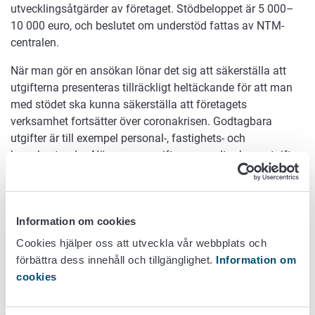
utvecklingsåtgärder av företaget. Stödbeloppet är 5 000–
10 000 euro, och beslutet om understöd fattas av NTM-
centralen.
När man gör en ansökan lönar det sig att säkerställa att
utgifterna presenteras tillräckligt heltäckande för att man
med stödet ska kunna säkerställa att företagets
verksamhet fortsätter över coronakrisen. Godtagbara
utgifter är till exempel personal-, fastighets- och
hyreskostnader. Närmare uppgifter om godtagbara utgifter
finns på Livsmedelsverkets webbplats:
www.livsmedelsverket.fi/coronafinansiering.
Temporärt stöd till företag på landsbygden kan sökas av
Information om cookies
företag som verkar med samma FO-nummer som en
Cookies hjälper oss att utveckla vår webbplats och
lantgård och bedriver annan företagsverksamhet än
förbättra dess innehåll och tillgänglighet.
Information om
jordbruk, skogsbruk eller fiskeri. Företag som förädlar och
cookies
säljer jordbruksprodukter och sysselsätter färre än 10
personer kan också ansöka om stöd. Jordbruksprodukter