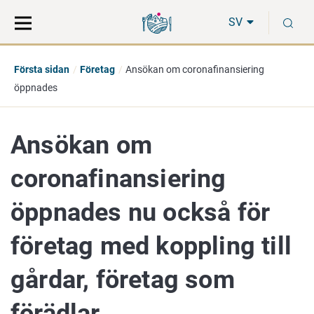
Gå
Sök
S
direkt
på
SV
till
hela
innehåll
webbplatsen
Första sidan
Företag
Ansökan om coronafinansiering
öppnades
Ansökan om
coronafinansiering
öppnades nu också för
företag med koppling till
gårdar, företag som
förädlar