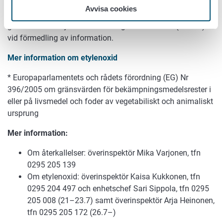
eller har framställts av en råvara som är kontaminerad med
Avvisa cookies
etylenoxid. EU-medlemsländerna använder EU:s
gemensamma system för varning om livsmedel (RASFF)
vid förmedling av information.
Mer information om etylenoxid
* Europaparlamentets och rådets förordning (EG) Nr
396/2005 om gränsvärden för bekämpningsmedelsrester i
eller på livsmedel och foder av vegetabiliskt och animaliskt
ursprung
Mer information:
Om återkallelser: överinspektör Mika Varjonen, tfn
0295 205 139
Om etylenoxid: överinspektör Kaisa Kukkonen, tfn
0295 204 497 och enhetschef Sari Sippola, tfn 0295
205 008 (21–23.7) samt överinspektör Arja Heinonen,
tfn 0295 205 172 (26.7–)