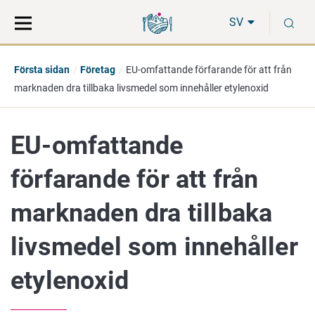
Gå
Sök
S
direkt
på
SV
till
hela
innehåll
webbplatsen
Första sidan
Företag
EU-omfattande förfarande för att från
marknaden dra tillbaka livsmedel som innehåller etylenoxid
EU-omfattande
förfarande för att från
marknaden dra tillbaka
livsmedel som innehåller
etylenoxid