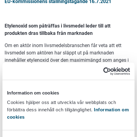
EU-kommissionens ställningstagande 16.7.2021
Etylenoxid som påträffas i livsmedel leder till att
produkten dras tillbaka från marknaden
Om en aktör inom livsmedelsbranschen får veta att ett
livsmedel som aktören har släppt ut på marknaden
innehåller etylenoxid över den maximimängd som anges i
lagen*, ska företaget vidta åtgärder för att återkalla
produkten och informera konsumenterna om detta.
Med stöd av försiktighetsprincipen ska från marknaden
Information om cookies
också dras tillbaka livsmedel vid vars framställning
använts en råvara som innehåller etylenoxid. Detta ska
Cookies hjälper oss att utveckla vår webbplats och
göras också i det fall att det i själva slutprodukten inte
förbättra dess innehåll och tillgänglighet.
Information om
längre vid undersökningar kan fastställas att slutprodukten
cookies
innehåller etylenoxid. Ämnet kan ändå finnas i produkten.
Det finns ingen gräns för tryggt intag av etylenoxid