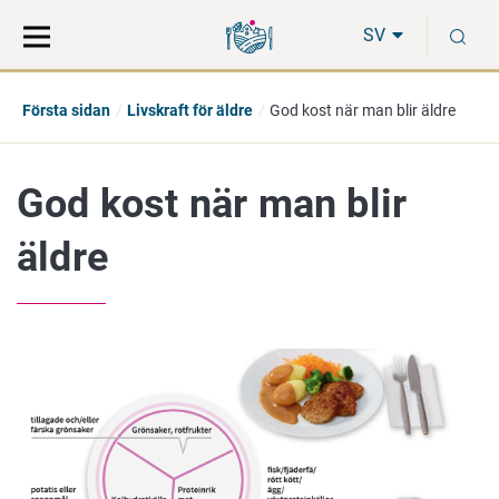
Gå
Sök
S
direkt
på
SV
till
hela
innehåll
webbplatsen
Första sidan
Livskraft för äldre
God kost när man blir äldre
God kost när man blir
äldre