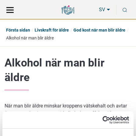
Gå
Sök
S
direkt
på
SV
till
hela
innehåll
webbplatsen
Första sidan
Livskraft för äldre
God kost när man blir äldre
Alkohol när man blir äldre
Alkohol när man blir
äldre
När man blir äldre minskar kroppens vätskehalt och avtar
ämnesomsättningen, varvid alkoholens effekter i kroppen
ökar. Dessutom försämras njur- och leverfunktionen och
läkemedel avlägsnas långsammare ur kroppen. Då kan
även en liten mängd alkohol orsaka otrevliga följder i