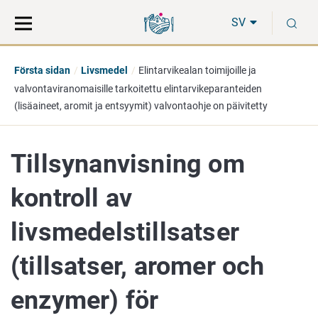
Gå
Sök
S
direkt
på
SV
till
hela
innehåll
webbplatsen
Första sidan
Livsmedel
Elintarvikealan toimijoille ja
valvontaviranomaisille tarkoitettu elintarvikeparanteiden
(lisäaineet, aromit ja entsyymit) valvontaohje on päivitetty
Tillsynanvisning om
kontroll av
livsmedelstillsatser
(tillsatser, aromer och
enzymer) för