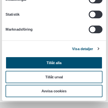
Anvisningen består av sex avsnitt
Inledning till medel som förbättrar livsmedel
Statistik
Regler som gäller tillsatser, aromer och enzymer
Lagstiftning
Livsmedelsföretagarens ansvar
Marknadsföring
Myndighetstillsynen
Bilaga: Punkter i lagstiftningen som skall kontrolleras
i Oiva-bedömningsanvisningarna
Visa detaljer
Anvisning om tillsynen över medel som förbättrar
livsmedel
Tillåt alla
Nyckelord
Tillåt urval
Livsmedelsbranschen
Avvisa cookies