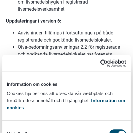
om livsmedelshygien i registrerad
livsmedelsverksamhet.
Uppdateringar i version 6:
Anvisningen tillämps i fortsättningen på både
registrerade och godkända livsmedelslokaler.
Oiva-bedömningsanvisningar 2.2 för registrerade
och godkända livsmedelslokaler har förenats.
Ändringnar av listan över saker som ska
kontrolleras har gjorts.
Bedömningsexempel har ändrats.
Information om cookies
2.3 Inredningens, utrustningens,
Cookies hjälper oss att utveckla vår webbplats och
vattenutrustningens och
förbättra dess innehåll och tillgänglighet.
Information om
arbetsredskapens underhåll
cookies
Anvisning/version: 2216/04.02.00.01/2021/11, tagen i
Samtyckesval
bruk 2.1.2024