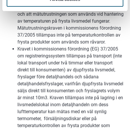
som används för registrering av temperaturerna
uppfylls enligt komissionens förordning 37/2005
och att mätutrustningen som används vid hantering
av temperaturen på frysta livsmedel fungerar.
Mätutrustningskraven i kommissionens förordning
37/2005 tillämpas inte på temperaturkontrollen av
frysta produkter som används som råvaror.
Kravet i kommissionens förordning (EG) 37/2005
om registreringssystem tillämpas på transport (inte
lokal transport under två timmar eller transport
direkt till konsumenten) av djupfrysta livsmedel,
fryslager före detaljhandels och sådana
detaljhandelsfryslager, varifrån djupfrysta livsmedel
säljs direkt till konsumenten och fryslagrets volym
är minst 10m3. Kraven tillämpas inte på lagring i en
livsmedelslokal inom detaljhandeln om dess
lufttemperatur kan mätas med en väl synlig
termometer, försäljningsdiskar eller på
temperaturkontrollen av frysta produkter som