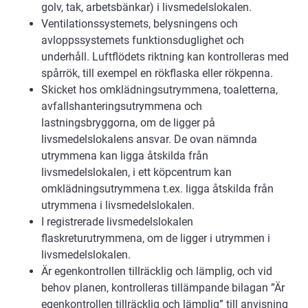
golv, tak, arbetsbänkar) i livsmedelslokalen.
Ventilationssystemets, belysningens och
avloppssystemets funktionsduglighet och
underhåll. Luftflödets riktning kan kontrolleras med
spårrök, till exempel en rökflaska eller rökpenna.
Skicket hos omklädningsutrymmena, toaletterna,
avfallshanteringsutrymmena och
lastningsbryggorna, om de ligger på
livsmedelslokalens ansvar. De ovan nämnda
utrymmena kan ligga åtskilda från
livsmedelslokalen, i ett köpcentrum kan
omklädningsutrymmena t.ex. ligga åtskilda från
utrymmena i livsmedelslokalen.
I registrerade livsmedelslokalen
flaskreturutrymmena, om de ligger i utrymmen i
livsmedelslokalen.
Är egenkontrollen tillräcklig och lämplig, och vid
behov planen, kontrolleras tillämpande bilagan ”Är
egenkontrollen tillräcklig och lämplig” till anvisning