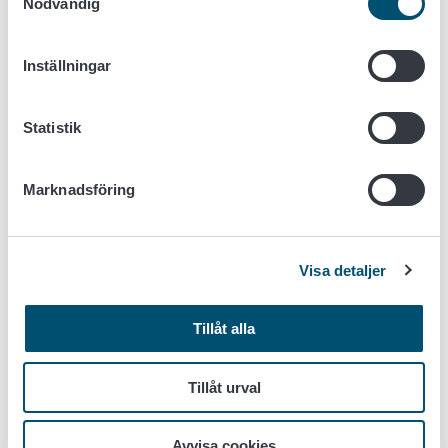
Nödvändig
Att beakta:
Denna anvisning tillämpas i alla livsmedelslokaler.
Inställningar
Med vattenutrustning avses här i första hand sådan
vattenutrustning, som direkt hänför sig till
Statistik
framställning av livsmedel, såsom vattentankar,
vattenrör, kranfilter, ismaskiner,
vattenkylningsapparater och
Marknadsföring
desinficeringsapparater som använder vatten.
Med underhåll avses att utrustningen fungerar på
avsett vis, att det regelbundet kontrolleras att den
Visa detaljer
fungerar, att den underhålls tillräckligt snabbt och
att man ser till att den är i skick (att även dess ytor
är i skick dvs. att det är möjligt att hålla den ren)
Tillåt alla
och att den kalibreras.
I denna punkt bedöms också påvisandet av att
Tillåt urval
standardiseringskraven för mätutrustning som
används vid lagring av frysvaror och för system
Avvisa cookies