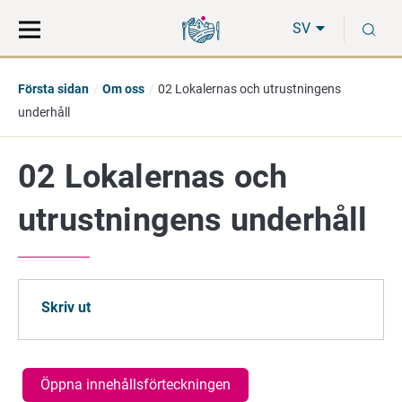
Gå
Sök
S
direkt
på
SV
till
hela
innehåll
webbplatsen
Första sidan
Om oss
02 Lokalernas och utrustningens
underhåll
02 Lokalernas och
utrustningens underhåll
Skriv ut
Öppna innehållsförteckningen