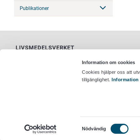
Publikationer
LIVSMEDELSVERKET
PB 100
Information om cookies
00027 LIVSMEDELSVERKET
Cookies hjälper oss att ut
tillgänglighet.
Information
Kontaktuppgifter
Växel +358
Ge respons
Dataskydd
Tillgänglighetsutlåtande
Information om webbplatsen
Cookie inställningar
Samtyckesval
Nödvändig