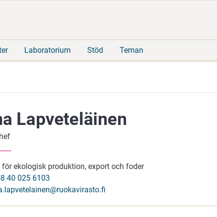
Gå
Sök
direkt
på
till
hela
innehåll
webbplatsen
ter
Laboratorium
Stöd
Teman
na Lapveteläinen
hef
för ekologisk produktion, export och foder
8 40 025 6103
na.lapvetelainen@ruokavirasto.fi