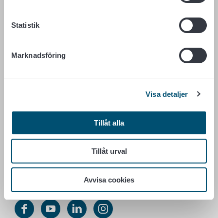
LIVSMEDELSVERKET
Statistik
PB 100
00027 LIVSMEDELSVERKET
Marknadsföring
Kontaktuppgifter
Ge respons
Dataskydd
Visa detaljer
Tillgänglighetsutlåtande
Information om webbplatsen
Tillåt alla
Cookie inställningar
Tillåt urval
Växel +358 29 530 0400
Avvisa cookies