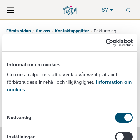
Gå
Sök
S
direkt
på
SV
till
hela
innehåll
webbplatsen
Första sidan
Om oss
Kontaktuppgifter
Fakturering
Fakturering
Information om cookies
Cookies hjälper oss att utveckla vår webbplats och
laskutus@ruokavirasto.fi
förbättra dess innehåll och tillgänglighet.
Information om
cookies
Frågor om fakturor skickade av Livsmedelsverket.
Samtyckesval
Nödvändig
Inställningar