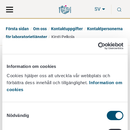
Gå
Sök
S
direkt
på
SV
till
hela
innehåll
webbplatsen
Första sidan
Om oss
Kontaktuppgifter
Kontaktpersonerna
för laboratorietjänster
Kirsti Pelkola
Kirsti Pelkola
Information om cookies
specialforskare
Cookies hjälper oss att utveckla vår webbplats och
förbättra dess innehåll och tillgänglighet.
Information om
djurhälsodiagnostik
cookies
+358 40 489 3385
kirsti.pelkola@ruokavirasto.fi
Samtyckesval
Nödvändig