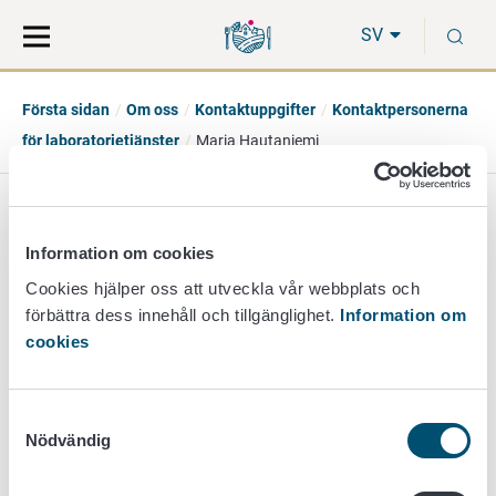
Gå
Sök
S
direkt
på
SV
till
hela
innehåll
webbplatsen
Första sidan
Om oss
Kontaktuppgifter
Kontaktpersonerna
för laboratorietjänster
Maria Hautaniemi
Maria Hautaniemi
Information om cookies
specialforskare
Cookies hjälper oss att utveckla vår webbplats och
förbättra dess innehåll och tillgänglighet.
Information om
mikrobiologi
cookies
+358 50 564 3046
maria.hautaniemi@ruokavirasto.fi
Samtyckesval
Nödvändig