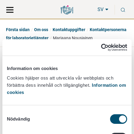
Gå
Sök
S
direkt
på
SV
till
hela
innehåll
webbplatsen
Första sidan
Om oss
Kontaktuppgifter
Kontaktpersonerna
för laboratorietjänster
Marjaana Nousiainen
Marjaana Nousiainen
Information om cookies
specialforskare
Cookies hjälper oss att utveckla vår webbplats och
förbättra dess innehåll och tillgänglighet.
Information om
kemi
cookies
+358 50 356 5105
marjaana.nousiainen@ruokavirasto.fi
Samtyckesval
Nödvändig