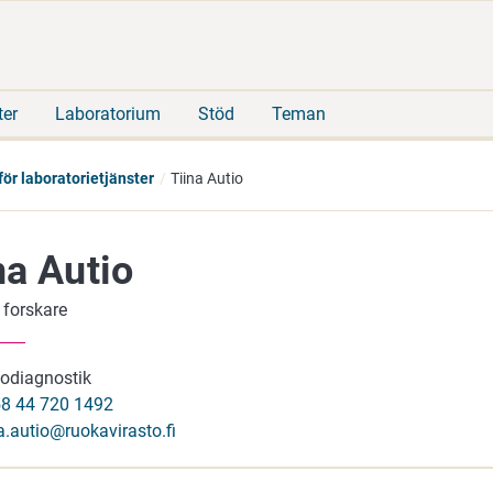
Gå
Sök
direkt
på
till
hela
innehåll
webbplatsen
ter
Laboratorium
Stöd
Teman
ör laboratorietjänster
Tiina Autio
na Autio
 forskare
sodiagnostik
8 44 720 1492
na.autio@ruokavirasto.fi