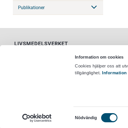
Publikationer
LIVSMEDELSVERKET
PB 100
Information om cookies
00027 LIVSMEDELSVERKET
Cookies hjälper oss att ut
tillgänglighet.
Information
Kontaktuppgifter
Växel +358
Ge respons
Dataskydd
Tillgänglighetsutlåtande
Information om webbplatsen
Cookie inställningar
Samtyckesval
Nödvändig