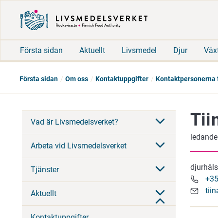
Första sidan
Aktuellt
Livsmedel
Djur
Väx
Första sidan
Om oss
Kontaktuppgifter
Kontaktpersonerna f
Tii
Vad är Livsmedelsverket?
ledande
Arbeta vid Livsmedelsverket
djurhäl
Tjänster
+35
tii
Aktuellt
Kontaktuppgifter