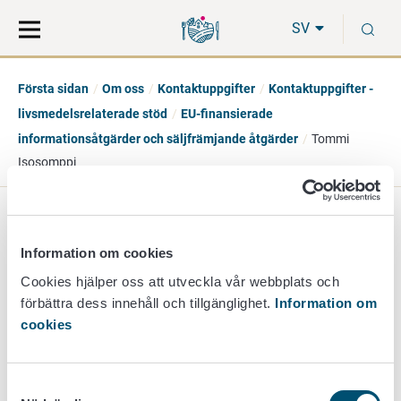
Gå
Sök
S
direkt
på
SV
till
hela
innehåll
webbplatsen
Första sidan
Om oss
Kontaktuppgifter
Kontaktuppgifter -
livsmedelsrelaterade stöd
EU-finansierade
informationsåtgärder och säljfrämjande åtgärder
Tommi
Isosomppi
Tommi Isosomppi
Information om cookies
specialexpert
Cookies hjälper oss att utveckla vår webbplats och
förbättra dess innehåll och tillgänglighet.
Information om
+358 50 435 3937
cookies
tommi.isosomppi@ruokavirasto.fi
EU-finansierade informationsåtgärder och säljfrämjande
Samtyckesval