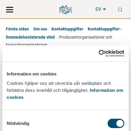
Gå
Sök
S
direkt
på
SV
till
hela
innehåll
webbplatsen
Första sidan
Om oss
Kontaktuppgifter
Kontaktuppgifter -
livsmedelsrelaterade stöd
Producentorganisationer och
branschorganisationer
Producentorganisationer
Information om cookies
och
Cookies hjälper oss att utveckla vår webbplats och
förbättra dess innehåll och tillgänglighet.
Information om
branschorganisationer
cookies
Samtyckesval
tuottajaorganisaatiot@ruokavirasto.fi
Nödvändig