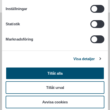
Inställningar
Statistik
LIVSMEDELSVERKET
PB 100
Marknadsföring
00027 LIVSMEDELSVERKET
Kontaktuppgifter
Visa detaljer
Ge respons
Dataskydd
Tillgänglighetsutlåtande
Tillåt alla
Information om webbplatsen
Cookie inställningar
Tillåt urval
Avvisa cookies
Växel +358 29 530 0400