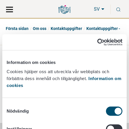
Gå
Sök
S
direkt
på
SV
till
hela
innehåll
webbplatsen
Första sidan
Om oss
Kontaktuppgifter
Kontaktuppgifter -
livsmedelsrelaterade stöd
Stöd för skolmjölk och frukt i skolan
Stöd för skolmjölk och
Information om cookies
frukt i skolan
Cookies hjälper oss att utveckla vår webbplats och
förbättra dess innehåll och tillgänglighet.
Information om
cookies
koulujakelu@ruokavirasto.fi
Samtyckesval
Nödvändig
Inställningar