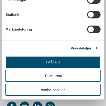
LIVSMEDELSVERKET
Statistik
PB 100
00027 LIVSMEDELSVERKET
Marknadsföring
Kontaktuppgifter
Ge respons
Dataskydd
Visa detaljer
Tillgänglighetsutlåtande
Information om webbplatsen
Tillåt alla
Cookie inställningar
Tillåt urval
Växel +358 29 530 0400
Avvisa cookies