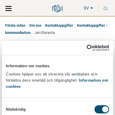
Gå
Sök
S
direkt
på
SV
till
hela
innehåll
webbplatsen
Första sidan
Om oss
Kontaktuppgifter
Kontaktuppgifter -
kommunikation
Jari Eloranta
Jari Eloranta
kommunikationsdirektör
Information om cookies
Cookies hjälper oss att utveckla vår webbplats och
+358 40 714 5810
förbättra dess innehåll och tillgänglighet.
Information om
jari.eloranta@ruokavirasto.fi
cookies
Frågor som berör Livsmedelsverket som organisation,
ledning och utveckling av kommunikation.
Samtyckesval
Nödvändig