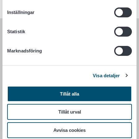
Inställningar
Statistik
LIVSMEDELSVERKET
PB 100
Marknadsföring
00027 LIVSMEDELSVERKET
Kontaktuppgifter
Visa detaljer
Ge respons
Dataskydd
Tillåt alla
Tillgänglighetsutlåtande
Information om webbplatsen
Cookie inställningar
Tillåt urval
Avvisa cookies