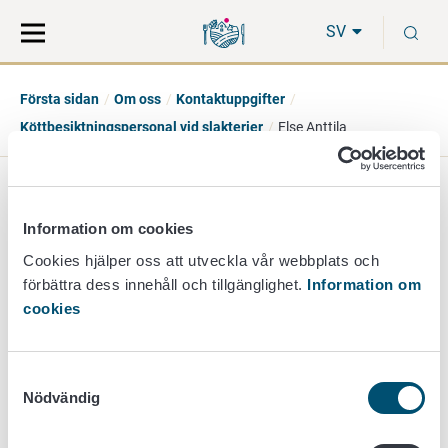
Gå
Sök
S
direkt
på
SV
till
hela
innehåll
webbplatsen
Första sidan
Om oss
Kontaktuppgifter
Köttbesiktningspersonal vid slakterier
Else Anttila
Else Anttila
Information om cookies
ledande besiktningsveterinär
Cookies hjälper oss att utveckla vår webbplats och
förbättra dess innehåll och tillgänglighet.
Information om
Enheten för köttbesiktning
cookies
+358 40 183 8952
else.anttila@ruokavirasto.fi
Samtyckesval
Nödvändig