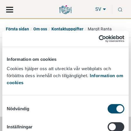
Gå
Sök
S
direkt
på
SV
till
hela
innehåll
webbplatsen
Första sidan
Om oss
Kontaktuppgifter
Margit Ranta
Margit Ranta
Information om cookies
sektionschef, controller
Cookies hjälper oss att utveckla vår webbplats och
förbättra dess innehåll och tillgänglighet.
Information om
+358 40 705 9727
cookies
margit.ranta@ruokavirasto.fi
Samtyckesval
Nödvändig
Inställningar