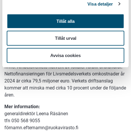
Visa detaljer
Anpassningsåtgärderna beror på att Livsmedelsverkets
utgifter under åren 2024–2028 är större än de resurser som
tilldelas genom statsbudgeten och den interna
Tillåt alla
finansieringen. Livsmedelsverket strävar med sina
anpassningsåtgärder efter en situation där verkets
Tillåt urval
ekonomi kan sättas på en hållbar grund.
Vid Livsmedelsverket arbetar cirka tusen experter inom
Avvisa cookies
olika områden. Personalen arbetar på ca 20 orter där verket
finns. Ämbetsverkets nätverk av lokaler förblir oförändrat.
Nettofinansieringen för Livsmedelsverkets omkostnader år
2024 är cirka 79,5 miljoner euro. Verkets driftsanslag
kommer att minska med cirka 10 procent under de följande
åren.
Mer information:
generaldirektör Leena Räsänen
tfn 050 568 9055
förnamn.efternamn@ruokavirasto.fi