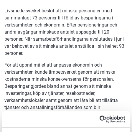
Livsmedelsverket beslöt att minska personalen med
sammanlagt 73 personer till följd av besparingarna i
verksamheten och ekonomin. Efter pensioneringar och
andra avgångar minskade antalet uppsagda till 20
personer. När samarbetsförhandlingarna avslutades i juni
var behovet av att minska antalet anställda i sin helhet 93
personer.
För att uppnå målet att anpassa ekonomin och
verksamheten kunde ämbetsverket genom att minska
kostnaderna minska konsekvenserna för personalen.
Besparingar gjordes bland annat genom att minska
investeringar, köp av tjänster, resekostnader,
verksamhetslokaler samt genom att låta bli att tillsätta
tjänster och anställningsförhållanden som blir
ledigförklarade. Dessutom minskar och effektiviserar
Livsmedelsverket verksamheten i alla organisationsdelar.
Anpassningsåtgärderna omfattar också ändringar i