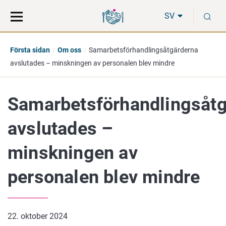
Gå
Sök
S
direkt
på
SV
till
hela
innehåll
webbplatsen
Första sidan
Om oss
Samarbetsförhandlingsåtgärderna
avslutades – minskningen av personalen blev mindre
Samarbetsförhandlingsåt
avslutades –
minskningen av
personalen blev mindre
22. oktober 2024